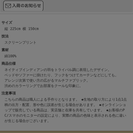
サイズ
縦 225cm 横 150cm
技法
スクリーンプリント
素材
綿100%
商品仕様
ネイティブインディアンの羽をトライバル調に表現したデザイン。
ベッドやソファーに掛けたり、フックをつけてカーテンなどにしても。
アレンジ次第で使い方の広がるマルチファブリック。
渋めのカラーリングでお部屋をクールな印象に。
注意事項
こちらの商品は職人による手作りとなります。 ◆生地の取り方により1点1点
柄の出方・配置、形や色に誤差が生じる場合があります。 ◆オンラインショ
ップで販売している商品は、実店舗と在庫を共有しています。 ◆お客様のP
C/スマホのモニターの設定により、実際の商品の色味と表示される色に違い
が生じる場合がございます。