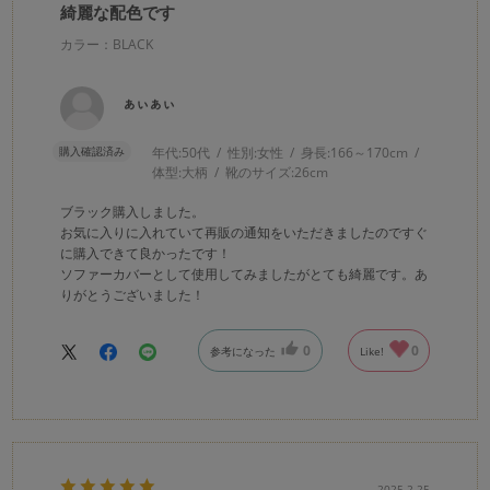
綺麗な配色です
カラー：BLACK
ぁぃぁぃ
購入確認済み
年代:
50代
性別:
女性
身長:
166～170cm
体型:
大柄
靴のサイズ:
26cm
ブラック購入しました。
お気に入りに入れていて再販の通知をいただきましたのですぐ
に購入できて良かったです！
ソファーカバーとして使用してみましたがとても綺麗です。あ
りがとうございました！
0
0
参考になった
Like!
2025.2.25