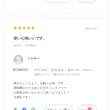
2020.6.23
使い心地いいです。
カラー：PURPLE
ミルキー
購入確認済み
年代:
50代
性別:
女性
身長:
156～160cm
体型:
ふつう
靴のサイズ:
～23cm
厚さちょうどよく、足触りも良いです。
掃除機かけてもめくれずストレスフリー
お部屋がめっちゃカッコ良くなりました！
大満足です！
1
2
参考になった
Like!