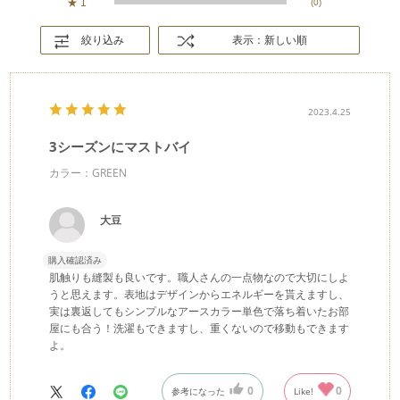
★
1
(0)
絞り込み
表示：新しい順
2023.4.25
3シーズンにマストバイ
カラー：GREEN
大豆
購入確認済み
肌触りも縫製も良いです。職人さんの一点物なので大切にしよ
うと思えます。表地はデザインからエネルギーを貰えますし、
実は裏返してもシンプルなアースカラー単色で落ち着いたお部
屋にも合う！洗濯もできますし、重くないので移動もできます
よ。
0
0
参考になった
Like!