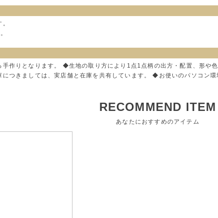
す。
す。
る手作りとなります。 ◆生地の取り方により1点1点柄の出方・配置、形や
庫につきましては、実店舗と在庫を共有しています。 ◆お使いのパソコン
RECOMMEND ITEM
あなたにおすすめのアイテム