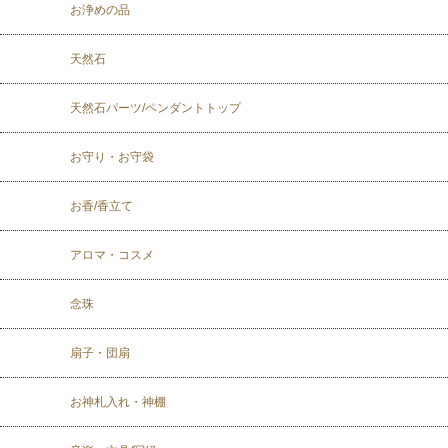
お浄めの品
天然石
天然石パーツ/ペンダントトップ
お守り・お守袋
お香/香立て
アロマ・コスメ
念珠
扇子・団扇
お神札入れ・神棚