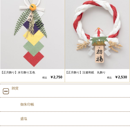
【正月飾り】水引飾り五色
【正月飾り】注連和紙 丸飾り
￥2,750
￥2,530
雑貨
御朱印帳
盛塩