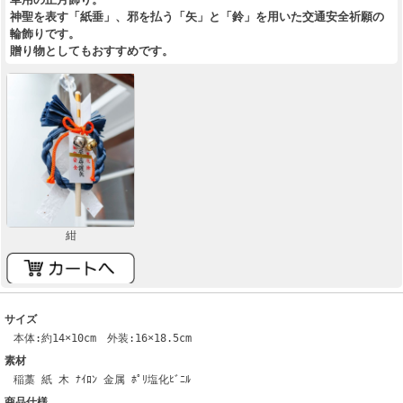
神聖を表す「紙垂」、邪を払う「矢」と「鈴」を用いた交通安全祈願の
輪飾りです。
贈り物としてもおすすめです。
紺
サイズ
本体:約14×10cm 外装:16×18.5cm
素材
稲藁 紙 木 ﾅｲﾛﾝ 金属 ﾎﾟﾘ塩化ﾋﾞﾆﾙ
商品仕様