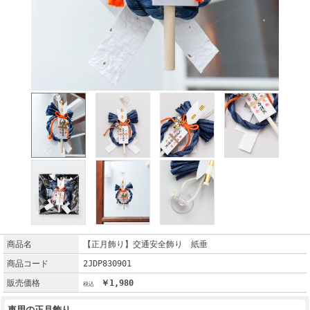
商品名
【正月飾り】交通安全飾り 紙垂
商品コード
2JDP830901
販売価格
￥1,980
車用の正月飾り。