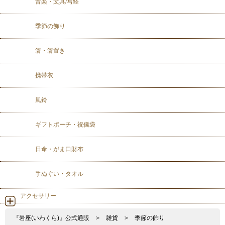
音楽・文具/写経
季節の飾り
箸・箸置き
携帯衣
風鈴
ギフトポーチ・祝儀袋
日傘・がま口財布
手ぬぐい・タオル
アクセサリー
『岩座(いわくら)』公式通販
>
雑貨
>
季節の飾り