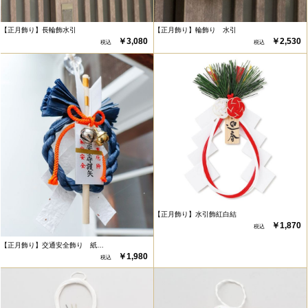
【正月飾り】長輪飾水引
【正月飾り】輪飾り 水引
￥3,080
￥2,530
【正月飾り】水引飾紅白結
￥1,870
【正月飾り】交通安全飾り 紙…
￥1,980