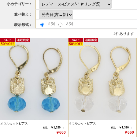
小カテゴリー：
並べ替え：
２列
３列
表示形式：
5
件あります
オウルカットピアス
オウルカットピアス
￥1,320 →
￥1,320 →
￥660
￥660