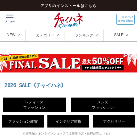
アプリのインストールはこちら
ログイン /
新規会員登録
NEW
SALE
カテゴリー
ランキング
2026 SALE《チャイハネ》
レディース
メンズ
ファッション
ファッション
ファッション雑貨
インテリア雑貨
アクセサリー
※実店舗とオンラインショップでは開催内容・日程が異なります。