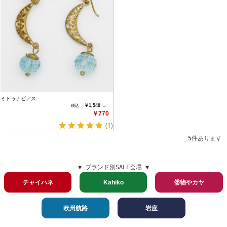
ミトゥナピアス
￥1,540 →
￥770
(1)
5
件あります
▼ ブランド別SALE会場 ▼
チャイハネ
Kahiko
倭物やカヤ
欧州航路
岩座