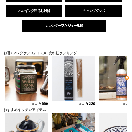
ハンギング/吊るし雑貨
キャンプグッズ
カレンダー/スケジュール帳
お香/フレグランス/コスメ 売れ筋ランキング
N
￥660
￥220
￥
おすすめキッチンアイテム
N