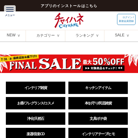
アプリのインストールはこちら
ログイン /
新規会員登録
NEW
SALE
カテゴリー
ランキング
インテリア雑貨
キッチンアイテム
お香/フレグランス/コスメ
本/お守り/民芸雑貨
浄化/天然石
文具/ポチ袋
楽器/音楽CD
インテリアテープ/ヒモ