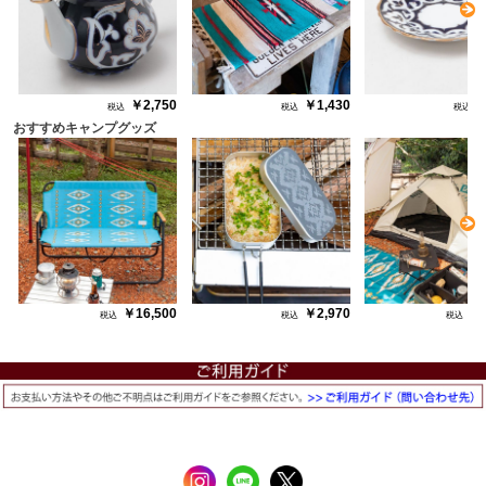
￥2,750
￥1,430
￥
おすすめキャンプグッズ
N
￥16,500
￥2,970
￥1