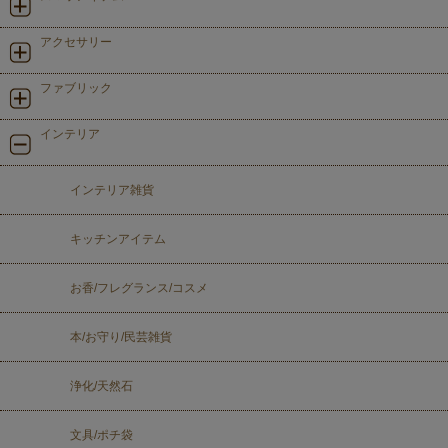
アクセサリー
ファブリック
インテリア
インテリア雑貨
キッチンアイテム
お香/フレグランス/コスメ
本/お守り/民芸雑貨
浄化/天然石
文具/ポチ袋