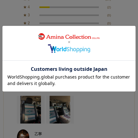
★
4
(2)
★
3
(0)
★
2
(0)
★
1
(0)
絞り込み
表示：新しい順
2025.1.22
お気に入り
カラー：RED
乙寧