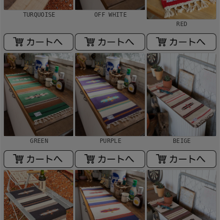
TURQUOISE
OFF WHITE
RED
GREEN
PURPLE
BEIGE