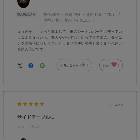
購入確認済み
年代:
40代
性別:
男性
身長:
166～170cm
体型:
小柄
靴のサイズ:
26cm
違う色を ちょっと細工して、車のシートカバー的に使ってカ
ッコよくなったら、友人がやって欲しいって事で購入。ダイニ
ングの椅子にもサイズがピッタリで使い勝手も良くまた色違い
を購入予定です
1
1
参考になった
Like!
2024.2.9
サイドテーブルに
カラー：RED