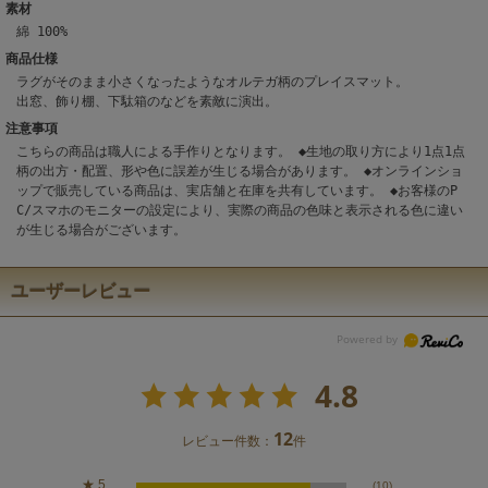
素材
綿 100%
商品仕様
ラグがそのまま小さくなったようなオルテガ柄のプレイスマット。
出窓、飾り棚、下駄箱のなどを素敵に演出。
注意事項
こちらの商品は職人による手作りとなります。 ◆生地の取り方により1点1点
柄の出方・配置、形や色に誤差が生じる場合があります。 ◆オンラインショ
ップで販売している商品は、実店舗と在庫を共有しています。 ◆お客様のP
C/スマホのモニターの設定により、実際の商品の色味と表示される色に違い
が生じる場合がございます。
ユーザーレビュー
4.8
12
レビュー件数：
件
★
5
(10)