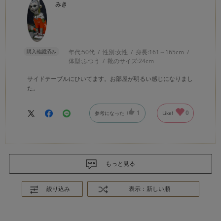
みき
購入確認済み
年代:
50代
性別:
女性
身長:
161～165cm
体型:
ふつう
靴のサイズ:
24cm
サイドテーブルにひいてます。お部屋が明るい感じになりまし
た。
1
0
参考になった
Like!
もっと見る
絞り込み
表示：新しい順