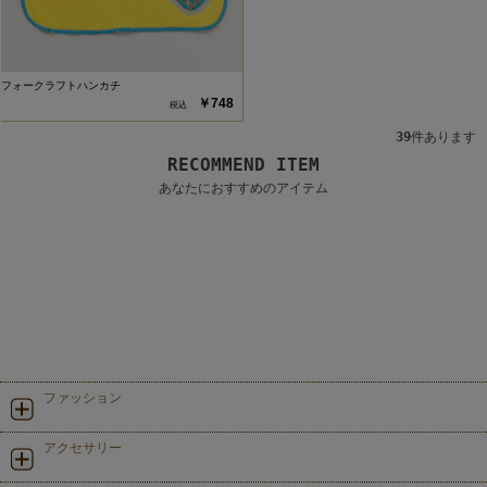
フォークラフトハンカチ
￥748
39
件あります
RECOMMEND ITEM
あなたにおすすめのアイテム
ファッション
アクセサリー