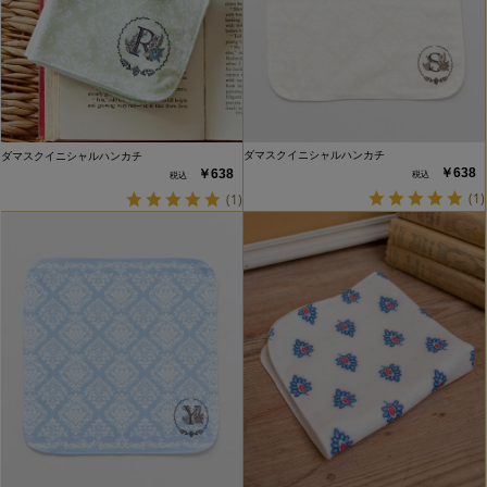
ダマスクイニシャルハンカチ
ダマスクイニシャルハンカチ
￥638
￥638
(1)
(1)