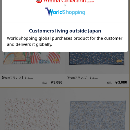
【Fromフランス】ミュ…
【Fromフランス】ミュ…
￥3,080
￥3,080