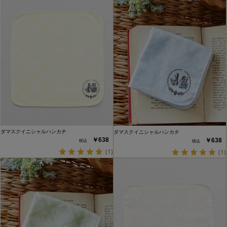
ダマスクイニシャルハンカチ
ダマスクイニシャルハンカチ
￥638
￥638
(1)
(1)