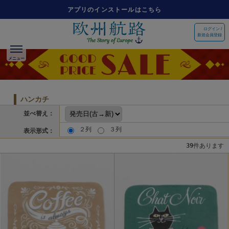
アプリのインストールはこちら
ログイン /
新規会員登録
ハンカチ
並べ替え：
２列
３列
表示形式：
39
件あります