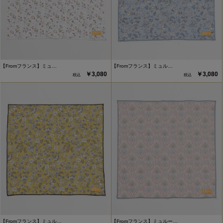
【Fromフランス】ミュ…
【Fromフランス】ミュル…
￥3,080
￥3,080
【Fromフランス】ミュル…
【Fromフランス】ミュルー…