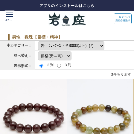
アプリのインストールはこちら
ログイン /
新規会員登録
男性 数珠【目標・精神】
小カテゴリー：
並べ替え：
２列
３列
表示形式：
3
件あります