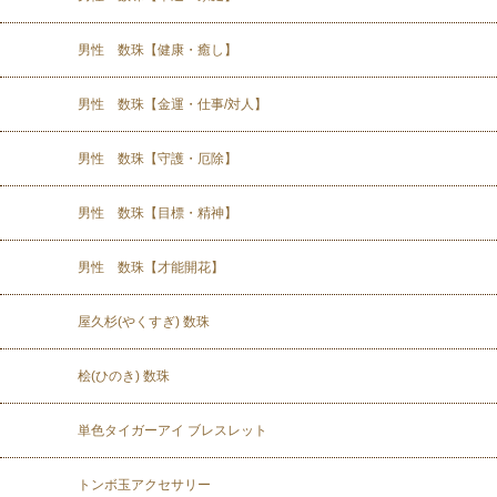
男性 数珠【健康・癒し】
男性 数珠【金運・仕事/対人】
男性 数珠【守護・厄除】
男性 数珠【目標・精神】
男性 数珠【才能開花】
屋久杉(やくすぎ) 数珠
桧(ひのき) 数珠
単色タイガーアイ ブレスレット
トンボ玉アクセサリー