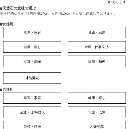
3
件あります
■天然石の意味で選ぶ
※平均的なサイズ(男性用17cm、女性用15cm)を目安に作成しております。
■女性用
幸運・家庭
良縁・結婚
健康・癒し
金運・仕事/対人
守護・厄除
目標・精神
才能開花
■男性用
幸運・家庭
健康・癒し
金運・仕事/対人
守護・厄除
目標・精神
才能開花