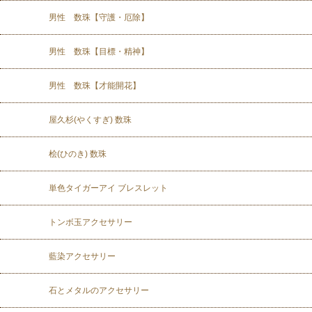
男性 数珠【守護・厄除】
男性 数珠【目標・精神】
男性 数珠【才能開花】
屋久杉(やくすぎ) 数珠
桧(ひのき) 数珠
単色タイガーアイ ブレスレット
トンボ玉アクセサリー
藍染アクセサリー
石とメタルのアクセサリー