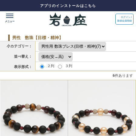
アプリのインストールはこちら
ログイン /
新規会員登録
男性 数珠【目標・精神】
小カテゴリー：
並べ替え：
２列
３列
表示形式：
6
件あります