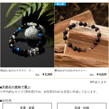
蛍(ほたる)ラピスラズリ ブ…
篝火(かがりび)ルチルクォー…
￥3,300
￥4,620
6
件あります
■天然石の意味で選ぶ
※平均的なサイズ(男性用17cm、女性用15cm)を目安に作成しております。
■女性用
幸運・家庭
良縁・結婚