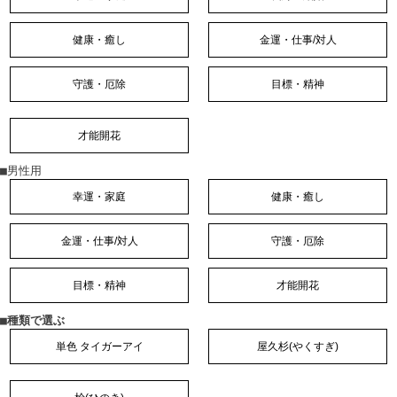
健康・癒し
金運・仕事/対人
守護・厄除
目標・精神
才能開花
■男性用
幸運・家庭
健康・癒し
金運・仕事/対人
守護・厄除
目標・精神
才能開花
■種類で選ぶ
単色 タイガーアイ
屋久杉(やくすぎ)