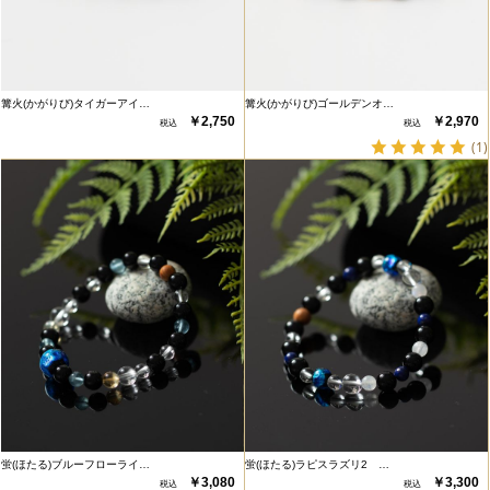
篝火(かがりび)タイガーアイ…
篝火(かがりび)ゴールデンオ…
￥2,750
￥2,970
(1)
蛍(ほたる)ブルーフローライ…
蛍(ほたる)ラピスラズリ2 …
￥3,080
￥3,300