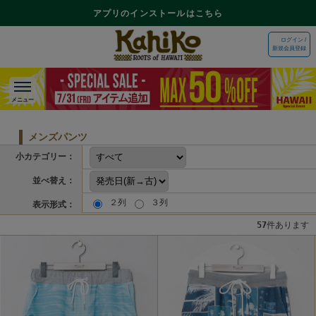
アプリのインストールはこちら
ログイン /
新規会員登録
メンズパンツ
小カテゴリー：
並べ替え：
２列
３列
表示形式：
57
件あります