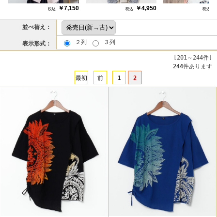
￥7,150
￥4,950
￥
並べ替え：
２列
３列
表示形式：
[201～244件]
244
件あります
最初
前
1
2