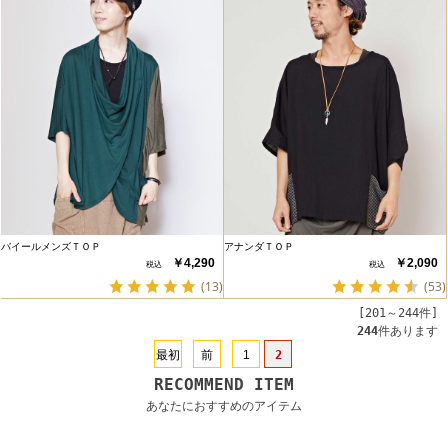
バイールメンズＴＯＰ
アナンダＴＯＰ
￥4,290
￥2,090
(13)
(53)
[201～244件]
244
件あります
最初
前
1
2
RECOMMEND ITEM
あなたにおすすめのアイテム