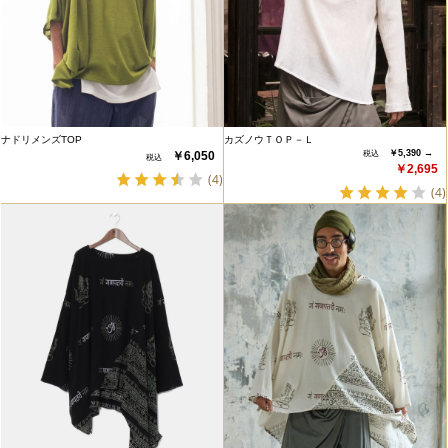
ナドリメンズTOP
カズノウＴＯＰ－Ｌ
￥5,390 →
￥6,050
￥2,695
(4)
(4)