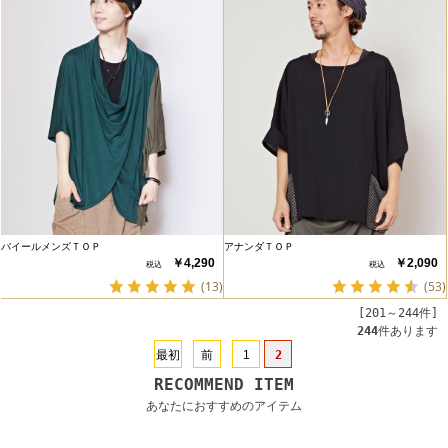
バイールメンズＴＯＰ
アナンダＴＯＰ
￥4,290
￥2,090
(13)
(53)
[201～244件]
244
件あります
最初
前
1
2
RECOMMEND ITEM
あなたにおすすめのアイテム