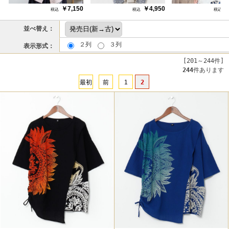
￥7,150
￥4,950
￥
並べ替え：
２列
３列
表示形式：
[201～244件]
244
件あります
最初
前
1
2