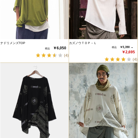
ナドリメンズTOP
カズノウＴＯＰ－Ｌ
￥5,390 →
￥6,050
￥2,695
(4)
(4)