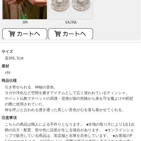
OM
VAJRA
サイズ
直径6.5cm
素材
ﾒﾀﾙ
商品仕様
引き寄せられる、神秘の音色。
ヨガや浄化など空間を癒すアイテムとして広く使われているティンシャ。
チベット仏教でチベットの高僧・尼僧が旅の危険から身を守る魔よけや瞑想
の際に使用されていた。
神を呼ぶと云われる透き通った美しい音色が心を落ち着かせてくれる。
注意事項
こちらの商品は職人による手作りとなります。 ◆生地の取り方により1点1点
柄の出方・配置、形や色に誤差が生じる場合があります。 ◆オンラインショ
ップで販売している商品は、実店舗と在庫を共有しています。 ◆お客様のP