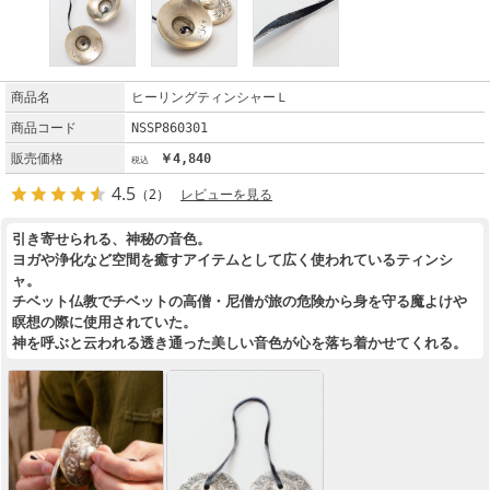
商品名
ヒーリングティンシャーＬ
商品コード
NSSP860301
販売価格
￥4,840
4.5
（2）
レビューを見る
引き寄せられる、神秘の音色。
ヨガや浄化など空間を癒すアイテムとして広く使われているティンシ
ャ。
チベット仏教でチベットの高僧・尼僧が旅の危険から身を守る魔よけや
瞑想の際に使用されていた。
神を呼ぶと云われる透き通った美しい音色が心を落ち着かせてくれる。