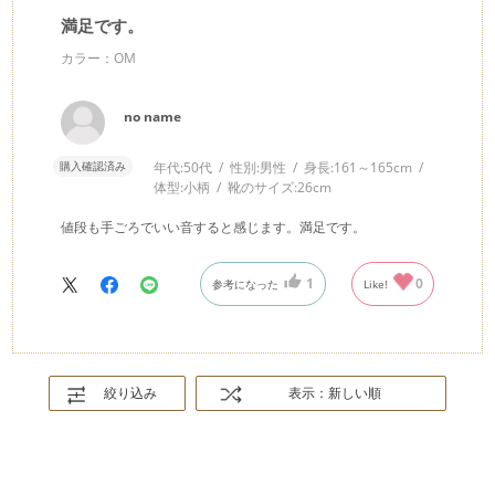
満足です。
カラー：OM
no name
購入確認済み
年代:
50代
性別:
男性
身長:
161～165cm
体型:
小柄
靴のサイズ:
26cm
値段も手ごろでいい音すると感じます。満足です。
1
0
参考になった
Like!
絞り込み
表示：新しい順