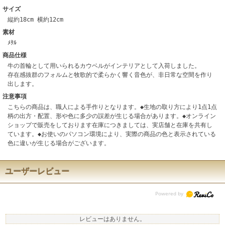
サイズ
縦約18cm 横約12cm
素材
ﾒﾀﾙ
商品仕様
牛の首輪として用いられるカウベルがインテリアとして入荷しました。
存在感抜群のフォルムと牧歌的で柔らかく響く音色が、非日常な空間を作り
出します。
注意事項
こちらの商品は、職人による手作りとなります。◆生地の取り方により1点1点
柄の出方・配置、形や色に多少の誤差が生じる場合があります。◆オンライン
ショップで販売をしております在庫につきましては、実店舗と在庫を共有し
ています。◆お使いのパソコン環境により、実際の商品の色と表示されている
色に違いが生じる場合がございます。
ユーザーレビュー
レビューはありません。