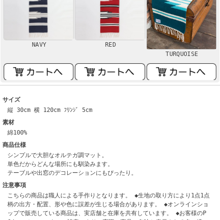
NAVY
RED
TURQUOISE
サイズ
縦 30cm 横 120cm ﾌﾘﾝｼﾞ 5cm
素材
綿100%
商品仕様
シンプルで大胆なオルテガ調マット。
単色だからどんな場所にも馴染みます。
テーブルや出窓のデコレーションにもぴったり。
注意事項
こちらの商品は職人による手作りとなります。 ◆生地の取り方により1点1点
柄の出方・配置、形や色に誤差が生じる場合があります。 ◆オンラインショ
ップで販売している商品は、実店舗と在庫を共有しています。 ◆お客様のP