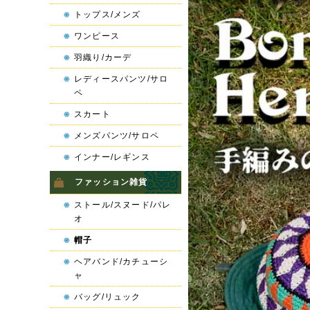
トップス/メンズ
ワンピース
羽織り/カーデ
レディースパンツ/サロ
ペ
スカート
メンズパンツ/サロペ
インナー/レギンス
ファッション雑貨
ストール/スヌード/パレ
オ
帽子
ヘアバンド/カチューシ
ャ
バッグ/リュック