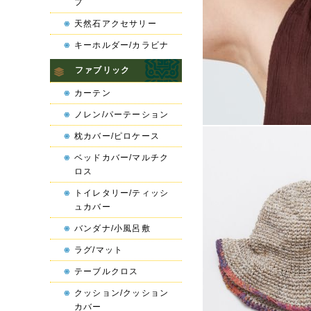
プ
天然石アクセサリー
キーホルダー/カラビナ
ファブリック
カーテン
ノレン/パーテーション
枕カバー/ピロケース
ベッドカバー/マルチク
ロス
トイレタリー/ティッシ
ュカバー
バンダナ/小風呂敷
ラグ/マット
テーブルクロス
クッション/クッション
カバー