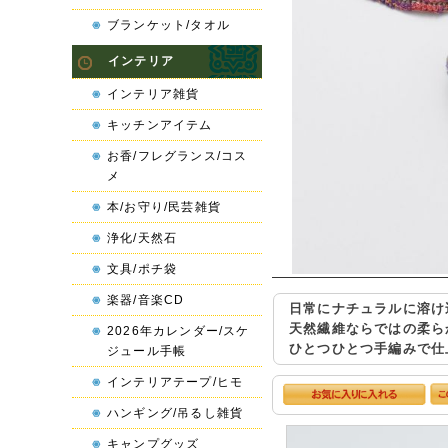
ブランケット/タオル
インテリア
インテリア雑貨
キッチンアイテム
お香/フレグランス/コス
メ
本/お守り/民芸雑貨
浄化/天然石
文具/ポチ袋
楽器/音楽CD
日常にナチュラルに溶け
天然繊維ならではの柔ら
2026年カレンダー/スケ
ひとつひとつ手編みで仕
ジュール手帳
インテリアテープ/ヒモ
ハンギング/吊るし雑貨
キャンプグッズ