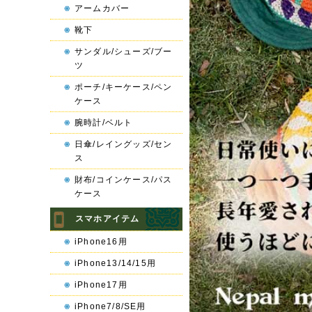
アームカバー
靴下
サンダル/シューズ/ブー
ツ
ポーチ/キーケース/ペン
ケース
腕時計/ベルト
日傘/レイングッズ/セン
ス
財布/コインケース/パス
ケース
スマホアイテム
iPhone16用
iPhone13/14/15用
iPhone17用
iPhone7/8/SE用