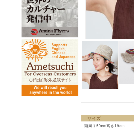
サイズ
頭周り59cm高さ19cm