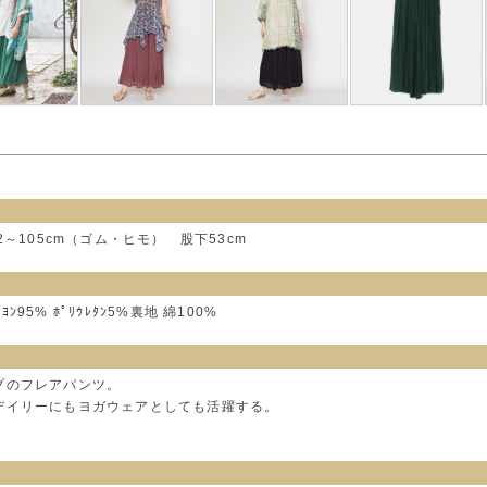
2～105cm（ゴム・ヒモ） 股下53cm
ﾖﾝ95% ﾎﾟﾘｳﾚﾀﾝ5%裏地 綿100%
プのフレアパンツ。
デイリーにもヨガウェアとしても活躍する。