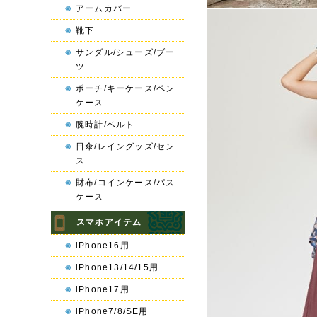
アームカバー
靴下
サンダル/シューズ/ブー
ツ
ポーチ/キーケース/ペン
ケース
腕時計/ベルト
日傘/レイングッズ/セン
ス
財布/コインケース/パス
ケース
スマホアイテム
iPhone16用
iPhone13/14/15用
iPhone17用
iPhone7/8/SE用