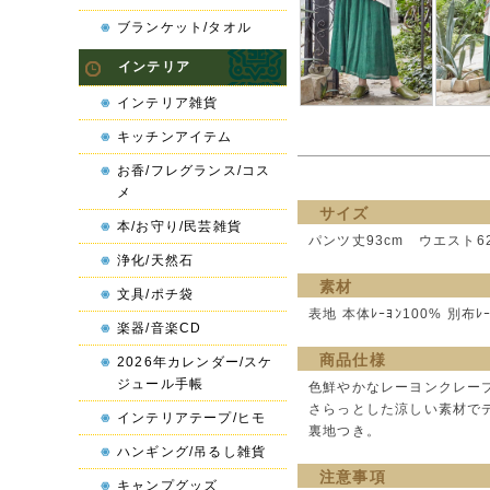
ブランケット/タオル
インテリア
インテリア雑貨
キッチンアイテム
お香/フレグランス/コス
メ
サイズ
本/お守り/民芸雑貨
パンツ丈93cm ウエスト6
浄化/天然石
素材
文具/ポチ袋
表地 本体ﾚｰﾖﾝ100% 別布ﾚｰ
楽器/音楽CD
商品仕様
2026年カレンダー/スケ
ジュール手帳
色鮮やかなレーヨンクレー
さらっとした涼しい素材で
インテリアテープ/ヒモ
裏地つき。
ハンギング/吊るし雑貨
注意事項
キャンプグッズ