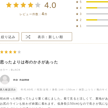
★
5
4.0
★
4
4
★
3
レビュー件数：
件
★
2
★
1
絞り込み
表示：新しい順
思ったよりは布のかさがあった
カラー：BLACK
no name
購入確認済み
年代:
60代
性別:
女性
身長:
146～150cm
体型:
ふつう
靴のサイ
初め持った時思ってたより重く感じました。着て見ると涼しくて、裏地が
お尻のラインも拾わず綺麗に着れます。低身長(150cm)なので長さが気