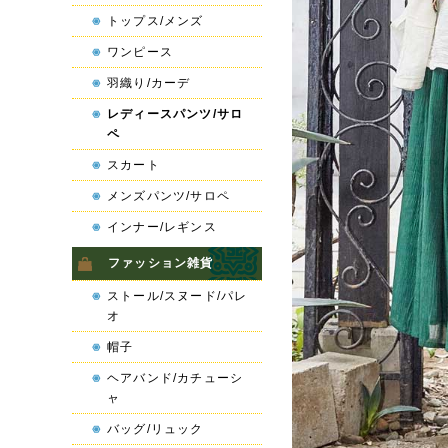
トップス/メンズ
ワンピース
羽織り/カーデ
レディースパンツ/サロ
ペ
スカート
メンズパンツ/サロペ
インナー/レギンス
ファッション雑貨
ストール/スヌード/パレ
オ
帽子
ヘアバンド/カチューシ
ャ
バッグ/リュック