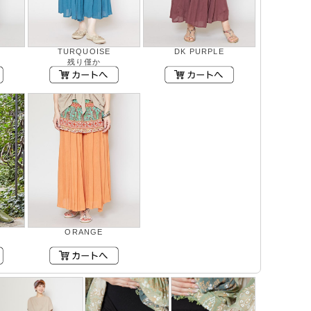
TURQUOISE
DK PURPLE
残り僅か
ORANGE