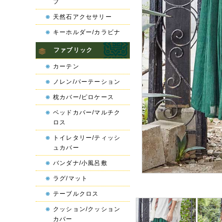
プ
天然石アクセサリー
キーホルダー/カラビナ
ファブリック
カーテン
ノレン/パーテーション
枕カバー/ピロケース
ベッドカバー/マルチク
ロス
トイレタリー/ティッシ
ュカバー
バンダナ/小風呂敷
ラグ/マット
テーブルクロス
クッション/クッション
カバー