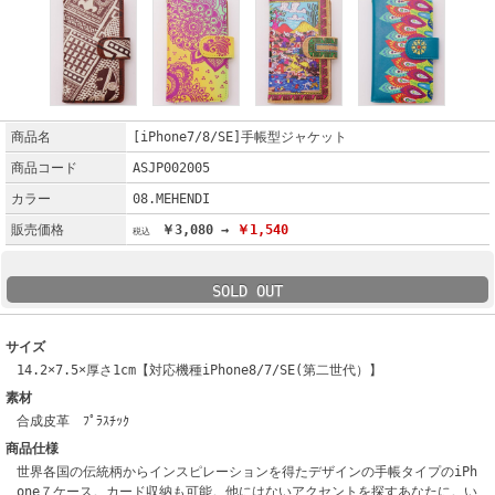
商品名
[iPhone7/8/SE]手帳型ジャケット
商品コード
ASJP002005
カラー
08.MEHENDI
販売価格
￥3,080 →
￥1,540
SOLD OUT
サイズ
14.2×7.5×厚さ1cm【対応機種iPhone8/7/SE(第二世代）】
素材
合成皮革 ﾌﾟﾗｽﾁｯｸ
商品仕様
世界各国の伝統柄からインスピレーションを得たデザインの手帳タイプのiPh
one７ケース。カード収納も可能。他にはないアクセントを探すあなたに。い