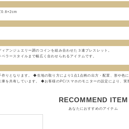
0.8×2cm
ディアンジュエリー調のコインを組み合わせた３連ブレスレット。
ラベラースタイルまで幅広く合わせられるアイテムです。
手作りとなります。 ◆生地の取り方により1点1点柄の出方・配置、形や色
在庫を共有しています。 ◆お客様のPC/スマホのモニターの設定により、
RECOMMEND ITEM
あなたにおすすめのアイテム