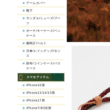
アームカバー
靴下
サンダル/シューズ/ブー
ツ
ポーチ/キーケース/ペン
ケース
腕時計/ベルト
日傘/レイングッズ/セン
ス
財布/コインケース/パス
ケース
スマホアイテム
iPhone16用
iPhone13/14/15用
iPhone17用
iPhone7/8/SE用