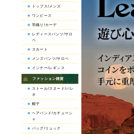
トップス/メンズ
ワンピース
羽織り/カーデ
レディースパンツ/サロ
ペ
スカート
メンズパンツ/サロペ
インナー/レギンス
ファッション雑貨
ストール/スヌード/パレ
オ
帽子
ヘアバンド/カチューシ
ャ
バッグ/リュック