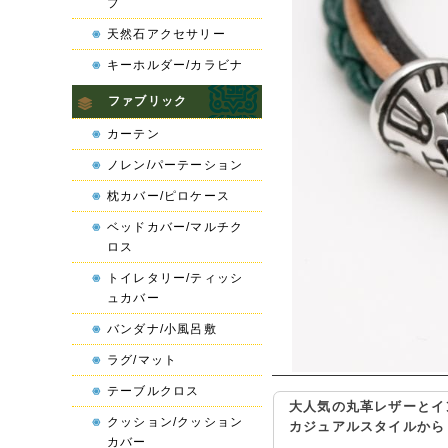
プ
天然石アクセサリー
キーホルダー/カラビナ
ファブリック
カーテン
ノレン/パーテーション
枕カバー/ピロケース
ベッドカバー/マルチク
ロス
トイレタリー/ティッシ
ュカバー
バンダナ/小風呂敷
ラグ/マット
テーブルクロス
大人気の丸革レザーとイ
クッション/クッション
カジュアルスタイルから
カバー