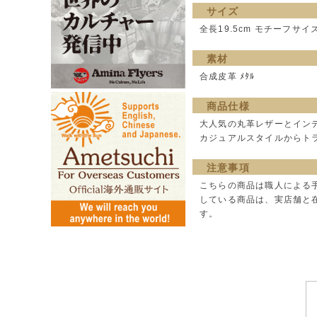
サイズ
全長19.5cm モチーフサイズ
素材
合成皮革 ﾒﾀﾙ
商品仕様
大人気の丸革レザーとイン
カジュアルスタイルからト
注意事項
こちらの商品は職人による
している商品は、実店舗と
す。