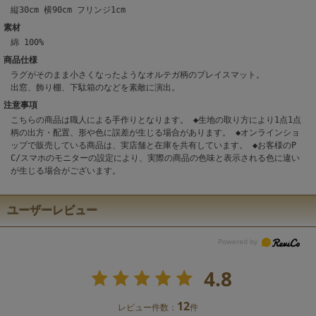
縦30cm 横90cm フリンジ1cm
素材
綿 100%
商品仕様
ラグがそのまま小さくなったようなオルテガ柄のプレイスマット。
出窓、飾り棚、下駄箱のなどを素敵に演出。
注意事項
こちらの商品は職人による手作りとなります。 ◆生地の取り方により1点1点
柄の出方・配置、形や色に誤差が生じる場合があります。 ◆オンラインショ
ップで販売している商品は、実店舗と在庫を共有しています。 ◆お客様のP
C/スマホのモニターの設定により、実際の商品の色味と表示される色に違い
が生じる場合がございます。
ユーザーレビュー
4.8
12
レビュー件数：
件