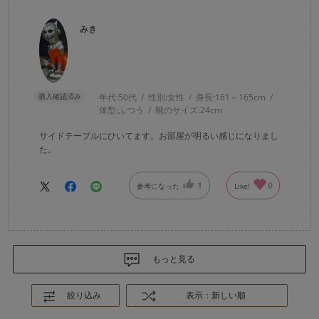
みき
購入確認済み
年代:
50代
性別:
女性
身長:
161～165cm
体型:
ふつう
靴のサイズ:
24cm
サイドテーブルにひいてます。お部屋が明るい感じになりまし
た。
1
0
参考になった
Like!
もっと見る
絞り込み
表示：新しい順