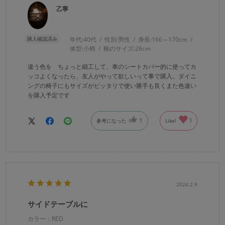
乙寧
購入確認済み
年代:
40代
性別:
男性
身長:
166～170cm
体型:
小柄
靴のサイズ:
26cm
違う色を ちょっと細工して、車のシートカバー的に使ってカ
ッコよくなったら、友人がやって欲しいって事で購入。ダイニ
ングの椅子にもサイズがピッタリで使い勝手も良くまた色違い
を購入予定です
1
1
参考になった
Like!
2024.2.9
サイドテーブルに
カラー：RED