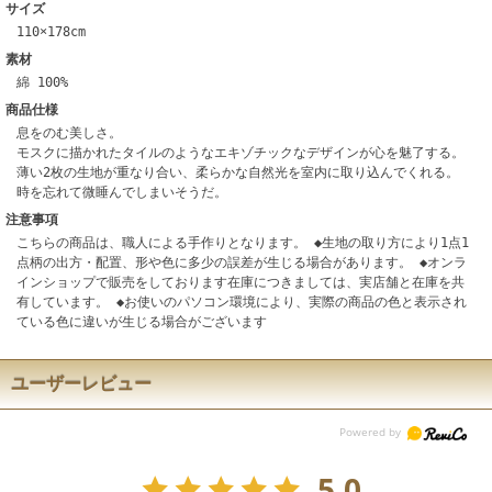
サイズ
110×178cm
素材
綿 100%
商品仕様
息をのむ美しさ。
モスクに描かれたタイルのようなエキゾチックなデザインが心を魅了する。
薄い2枚の生地が重なり合い、柔らかな自然光を室内に取り込んでくれる。
時を忘れて微睡んでしまいそうだ。
注意事項
こちらの商品は、職人による手作りとなります。 ◆生地の取り方により1点1
点柄の出方・配置、形や色に多少の誤差が生じる場合があります。 ◆オンラ
インショップで販売をしております在庫につきましては、実店舗と在庫を共
有しています。 ◆お使いのパソコン環境により、実際の商品の色と表示され
ている色に違いが生じる場合がございます
ユーザーレビュー
5.0