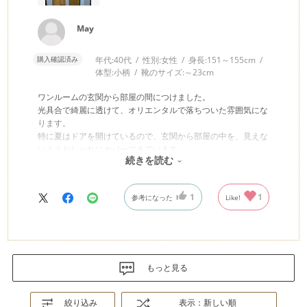
May
購入確認済み
年代:
40代
性別:
女性
身長:
151～155cm
体型:
小柄
靴のサイズ:
～23cm
ワンルームの玄関から部屋の間につけました。
光具合で綺麗に透けて、オリエンタルで落ちついた雰囲気にな
ります。
特に夏はドアを開けているので、玄関から部屋の中を、見えな
いようおしゃれにカバーできています。
続きを読む
ハッピー感あふれるお部屋になり、毎日仕事から帰るのが楽し
みになります。
1
1
参考になった
Like!
もっと見る
絞り込み
表示：新しい順