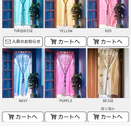
TURQUOISE
YELLOW
RED
NAVY
PURPLE
BEIGE
残り僅か