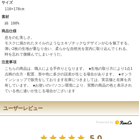
サイズ
110×178cm
素材
綿 100%
商品仕様
息をのむ美しさ。
モスクに描かれたタイルのようなエキゾチックなデザインが心を魅了する。
薄い2枚の生地が重なり合い、柔らかな自然光を室内に取り込んでくれる。
時を忘れて微睡んでしまいそうだ。
注意事項
こちらの商品は、職人による手作りとなります。 ◆生地の取り方により1点1
点柄の出方・配置、形や色に多少の誤差が生じる場合があります。 ◆オンラ
インショップで販売をしております在庫につきましては、実店舗と在庫を共
有しています。 ◆お使いのパソコン環境により、実際の商品の色と表示され
ている色に違いが生じる場合がございます
ユーザーレビュー
5.0