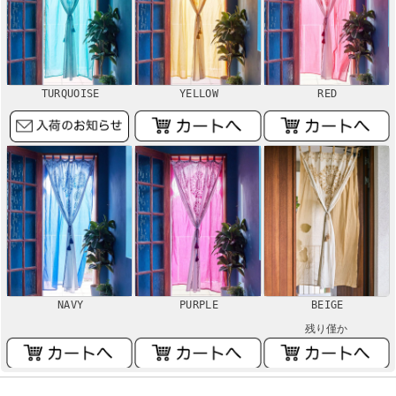
TURQUOISE
YELLOW
RED
NAVY
PURPLE
BEIGE
残り僅か