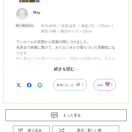
May
購入確認済み
年代:
40代
性別:
女性
身長:
151～155cm
体型:
小柄
靴のサイズ:
～23cm
ワンルームの玄関から部屋の間につけました。
光具合で綺麗に透けて、オリエンタルで落ちついた雰囲気にな
ります。
特に夏はドアを開けているので、玄関から部屋の中を、見えな
いようおしゃれにカバーできています。
続きを読む
ハッピー感あふれるお部屋になり、毎日仕事から帰るのが楽し
みになります。
1
1
参考になった
Like!
もっと見る
絞り込み
表示：新しい順