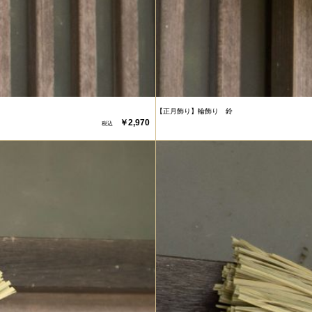
【正月飾り】輪飾り 鈴
￥2,970