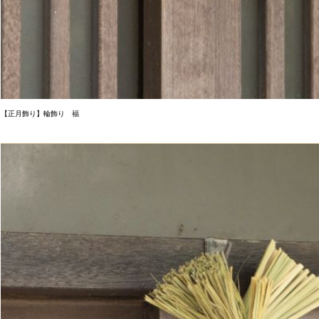
【正月飾り】輪飾り 福