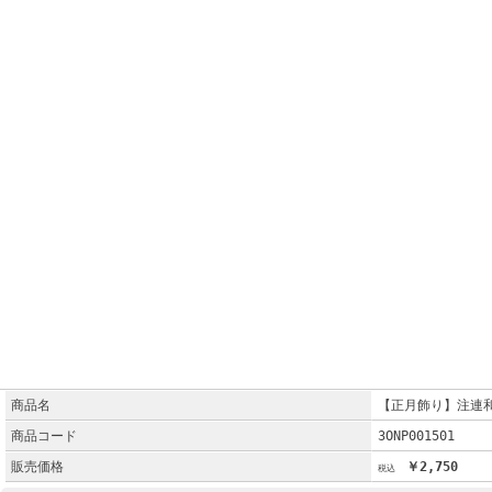
商品名
【正月飾り】注連
商品コード
3ONP001501
販売価格
￥2,750