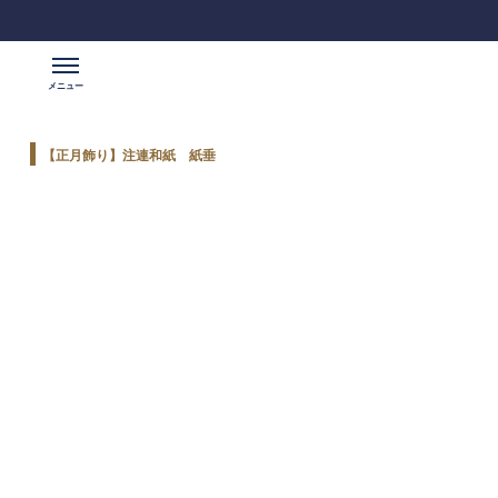
【正月飾り】注連和紙 紙垂