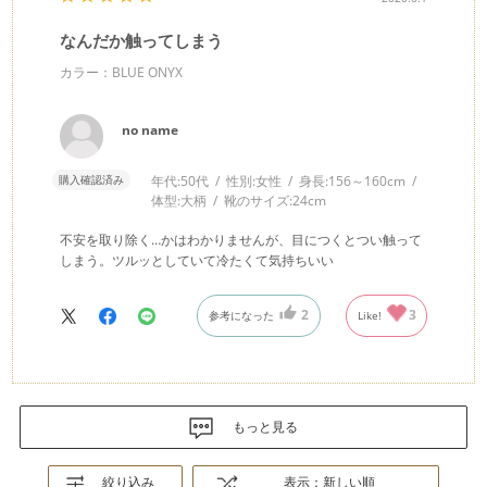
なんだか触ってしまう
カラー：BLUE ONYX
no name
購入確認済み
年代:
50代
性別:
女性
身長:
156～160cm
体型:
大柄
靴のサイズ:
24cm
不安を取り除く…かはわかりませんが、目につくとつい触って
しまう。ツルッとしていて冷たくて気持ちいい
2
3
参考になった
Like!
もっと見る
絞り込み
表示：新しい順