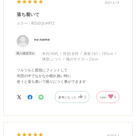
2021.6.19
落ち着いて
カラー：ROSEQUARTZ
no name
購入確認済み
年代:
50代
性別:
女性
身長:
161～165cm
体型:
ふつう
靴のサイズ:
～23cm
ツルツルと親指にフィットして
布団の中でなかなか眠れ無い時に
使うと落ち着いて眠りにつく事ができます
3
6
参考になった
Like!
2020.6.1