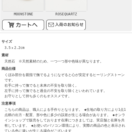
MOONSTONE
ROSEQUARTZ
サイズ
3.5ｘ2.2cm
素材
天然石 ※天然素材のため、一つ一つ形や色味が異なります。
商品仕様
くぼみ部分を親指で撫でるようになぞると心が安定するヒーリングストーン
です。
右手に持って撫でると未来の不安を取り除く。
左手に持って撫でると過去の不安を取り除くといわれています。
お守りとして持ち歩くのもオススメです。
注意事項
こちらの商品は、職人による手作りとなります。 ◆生地の取り方により1点1
点柄の出方・配置、形や色に多少の誤差が生じる場合があります。 ◆オンラ
インショップで販売をしております在庫につきましては、実店舗と在庫を共
有しています。 ◆お使いのパソコン環境により、実際の商品の色と表示され
ている色に違いが生じる場合がございます