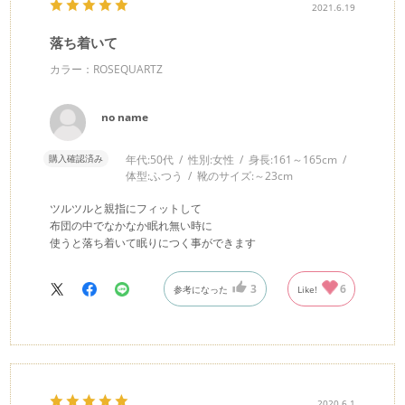
2021.6.19
落ち着いて
カラー：ROSEQUARTZ
no name
購入確認済み
年代:
50代
性別:
女性
身長:
161～165cm
体型:
ふつう
靴のサイズ:
～23cm
ツルツルと親指にフィットして
布団の中でなかなか眠れ無い時に
使うと落ち着いて眠りにつく事ができます
3
6
参考になった
Like!
2020.6.1