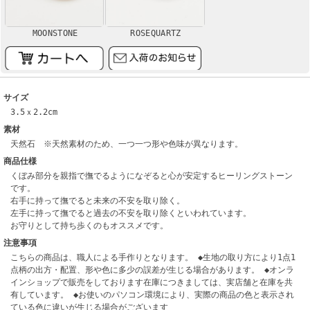
MOONSTONE
ROSEQUARTZ
サイズ
3.5ｘ2.2cm
素材
天然石 ※天然素材のため、一つ一つ形や色味が異なります。
商品仕様
くぼみ部分を親指で撫でるようになぞると心が安定するヒーリングストーン
です。
右手に持って撫でると未来の不安を取り除く。
左手に持って撫でると過去の不安を取り除くといわれています。
お守りとして持ち歩くのもオススメです。
注意事項
こちらの商品は、職人による手作りとなります。 ◆生地の取り方により1点1
点柄の出方・配置、形や色に多少の誤差が生じる場合があります。 ◆オンラ
インショップで販売をしております在庫につきましては、実店舗と在庫を共
有しています。 ◆お使いのパソコン環境により、実際の商品の色と表示され
ている色に違いが生じる場合がございます