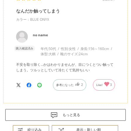
なんだか触ってしまう
カラー：BLUE ONYX
no name
購入確認済み
年代:
50代
性別:
女性
身長:
156～160cm
体型:
大柄
靴のサイズ:
24cm
不安を取り除く…かはわかりませんが、目につくとつい触って
しまう。ツルッとしていて冷たくて気持ちいい
2
3
参考になった
Like!
もっと見る
絞り込み
表示：新しい順