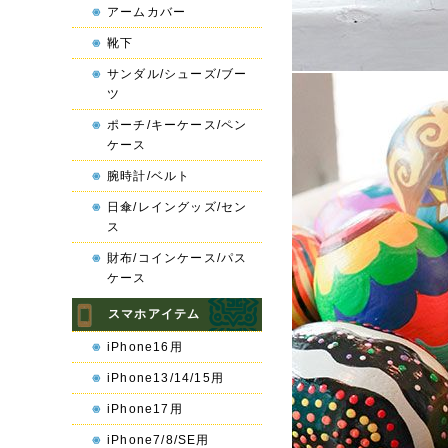
アームカバー
靴下
サンダル/シューズ/ブー
ツ
ポーチ/キーケース/ペン
ケース
腕時計/ベルト
日傘/レイングッズ/セン
ス
財布/コインケース/パス
ケース
スマホアイテム
iPhone16用
iPhone13/14/15用
iPhone17用
iPhone7/8/SE用