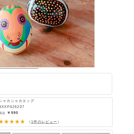
シャカシャカエッグ
BXXP426207
￥990
（
1件のレビュー
）