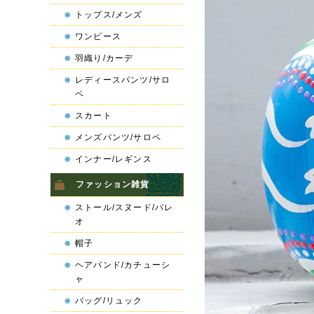
トップス/メンズ
ワンピース
羽織り/カーデ
レディースパンツ/サロ
ペ
スカート
メンズパンツ/サロペ
インナー/レギンス
ファッション雑貨
ストール/スヌード/パレ
オ
帽子
ヘアバンド/カチューシ
ャ
バッグ/リュック