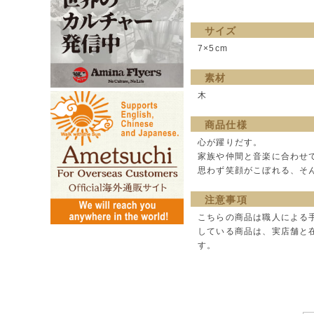
サイズ
7×5cm
素材
木
商品仕様
心が躍りだす。
家族や仲間と音楽に合わせ
思わず笑顔がこぼれる、そ
注意事項
こちらの商品は職人による
している商品は、実店舗と
す。