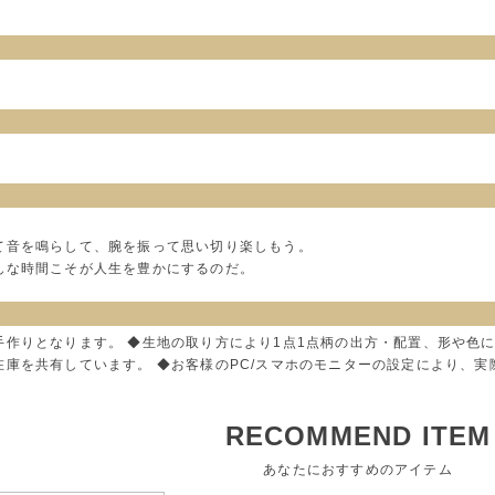
て音を鳴らして、腕を振って思い切り楽しもう。
んな時間こそが人生を豊かにするのだ。
手作りとなります。 ◆生地の取り方により1点1点柄の出方・配置、形や色
在庫を共有しています。 ◆お客様のPC/スマホのモニターの設定により、
RECOMMEND ITEM
あなたにおすすめのアイテム