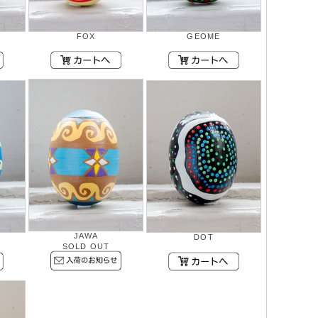
FOX
GEOME
JAWA
DOT
SOLD OUT