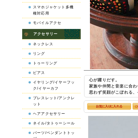
スマホジャケット多機
種対応用
モバイルアクセ
アクセサリー
ネックレス
リング
トゥーリング
ピアス
心が躍りだす。
イヤリング/イヤーフッ
家族や仲間と音楽に合わ
ク/イヤーカフ
思わず笑顔がこぼれる、
ブレスレット/アンクレ
ット
ヘアアクセサリー
ネイル/タトゥーシール
パーツ/ペンダントトッ