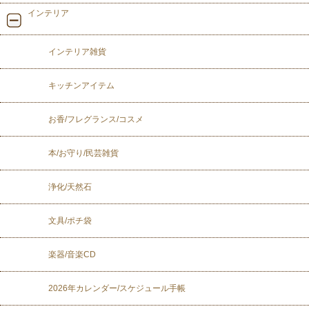
インテリア
インテリア雑貨
キッチンアイテム
お香/フレグランス/コスメ
本/お守り/民芸雑貨
浄化/天然石
文具/ポチ袋
楽器/音楽CD
2026年カレンダー/スケジュール手帳