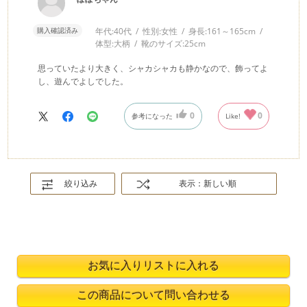
購入確認済み
年代:
40代
性別:
女性
身長:
161～165cm
体型:
大柄
靴のサイズ:
25cm
思っていたより大きく、シャカシャカも静かなので、飾ってよ
し、遊んでよしでした。
0
0
参考になった
Like!
絞り込み
表示：新しい順