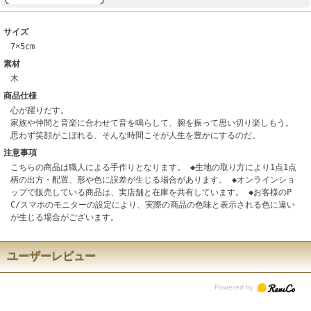
サイズ
7×5cm
素材
木
商品仕様
心が躍りだす。
家族や仲間と音楽に合わせて音を鳴らして、腕を振って思い切り楽しもう。
思わず笑顔がこぼれる、そんな時間こそが人生を豊かにするのだ。
注意事項
こちらの商品は職人による手作りとなります。 ◆生地の取り方により1点1点
柄の出方・配置、形や色に誤差が生じる場合があります。 ◆オンラインショ
ップで販売している商品は、実店舗と在庫を共有しています。 ◆お客様のP
C/スマホのモニターの設定により、実際の商品の色味と表示される色に違い
が生じる場合がございます。
ユーザーレビュー