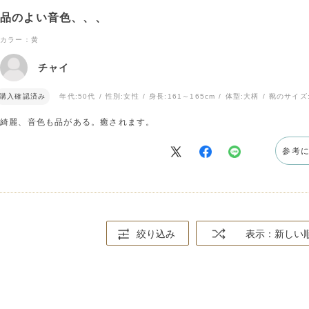
品のよい音色、、、
カラー：黄
チャイ
購入確認済み
年代:
50代
性別:
女性
身長:
161～165cm
体型:
大柄
靴のサイズ
綺麗、音色も品がある。癒されます。
参考
絞り込み
表示：新しい