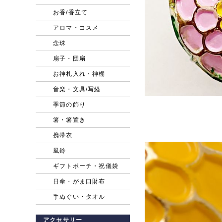
お香/香立て
アロマ・コスメ
念珠
扇子・団扇
お神札入れ・神棚
音楽・文具/写経
季節の飾り
箸・箸置き
携帯衣
風鈴
ギフトポーチ・祝儀袋
日傘・がま口財布
手ぬぐい・タオル
アクセサリー