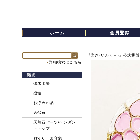
ホーム
会員登録
『岩座(いわくら)』公式通販
詳細検索はこちら
雑貨
御朱印帳
盛塩
お浄めの品
天然石
天然石パーツ/ペンダン
トトップ
お守り・お守袋