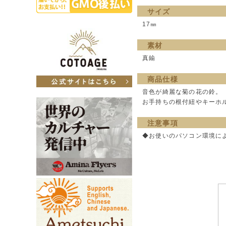
サイズ
17㎜
素材
真鍮
商品仕様
音色が綺麗な菊の花の鈴。
お手持ちの根付紐やキーホ
注意事項
◆お使いのパソコン環境に