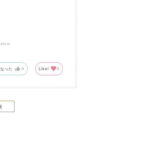
:
25cm
になった
0
Like!
0
順