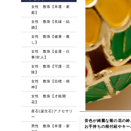
女性 数珠【幸運・家
庭】
女性 数珠【良縁・結
婚】
女性 数珠【健康・癒
し】
女性 数珠【金運・仕
事/対人】
女性 数珠【守護・厄
除】
女性 数珠【目標・精
神】
女性 数珠【才能開
花】
産石(誕生石)アクセサリ
ー
音色が綺麗な菊の花の鈴
男性 数珠【幸運・家
お手持ちの根付紐やキー