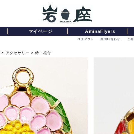
マイページ
AminaFlyers
ログアウト
お問い合わせ
ご利
>
アクセサリー
>
鈴・根付