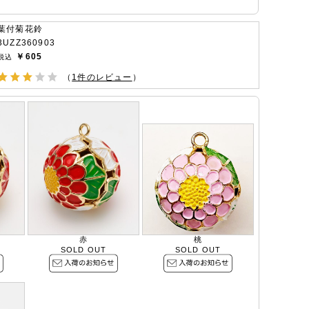
葉付菊花鈴
3UZZ360903
￥605
（
1件のレビュー
）
赤
桃
SOLD OUT
SOLD OUT