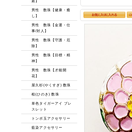
庭】
男性 数珠【健康・癒
し】
男性 数珠【金運・仕
事/対人】
男性 数珠【守護・厄
除】
男性 数珠【目標・精
神】
男性 数珠【才能開
花】
屋久杉(やくすぎ) 数珠
桧(ひのき) 数珠
単色タイガーアイ ブレ
スレット
トンボ玉アクセサリー
藍染アクセサリー