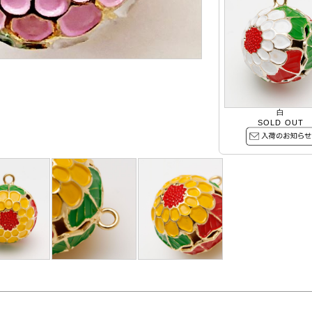
白
SOLD OUT