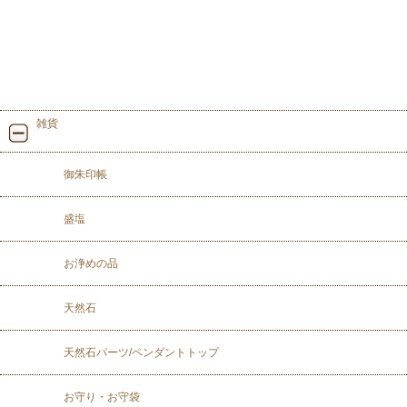
雑貨
御朱印帳
盛塩
お浄めの品
天然石
天然石パーツ/ペンダントトップ
お守り・お守袋