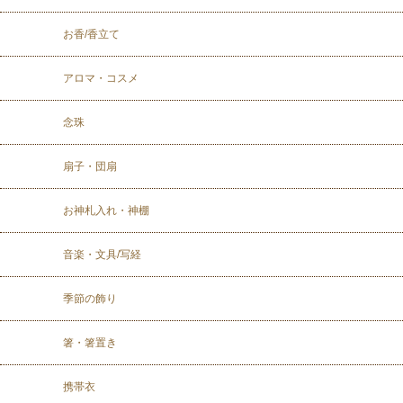
お香/香立て
アロマ・コスメ
念珠
扇子・団扇
お神札入れ・神棚
音楽・文具/写経
季節の飾り
箸・箸置き
携帯衣