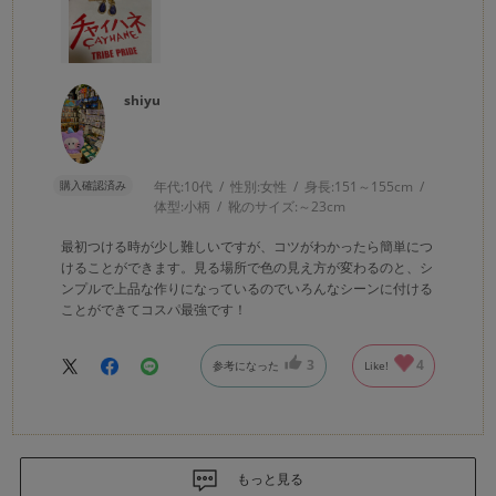
shiyu
購入確認済み
年代:
10代
性別:
女性
身長:
151～155cm
体型:
小柄
靴のサイズ:
～23cm
最初つける時が少し難しいですが、コツがわかったら簡単につ
けることができます。見る場所で色の見え方が変わるのと、シ
ンプルで上品な作りになっているのでいろんなシーンに付ける
ことができてコスパ最強です！
3
4
参考になった
Like!
もっと見る