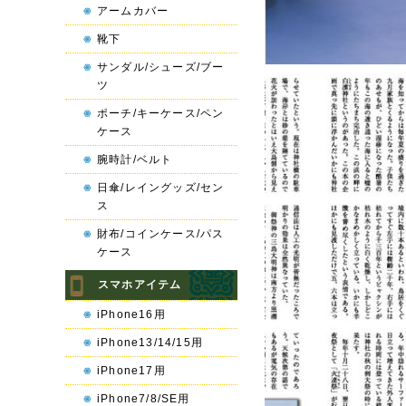
アームカバー
靴下
サンダル/シューズ/ブー
ツ
ポーチ/キーケース/ペン
ケース
腕時計/ベルト
日傘/レイングッズ/セン
ス
財布/コインケース/パス
ケース
スマホアイテム
iPhone16用
iPhone13/14/15用
iPhone17用
iPhone7/8/SE用