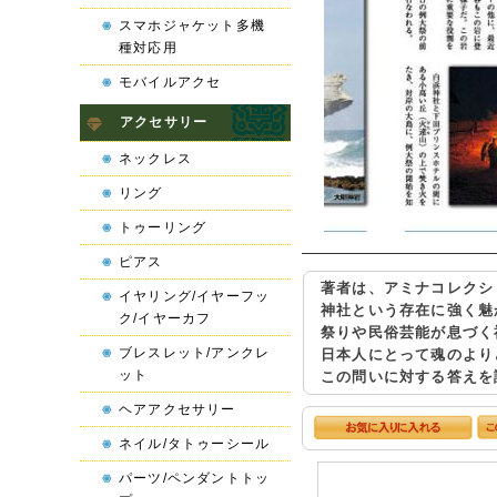
スマホジャケット多機
種対応用
モバイルアクセ
アクセサリー
ネックレス
リング
トゥーリング
ピアス
著者は、アミナコレクシ
イヤリング/イヤーフッ
神社という存在に強く魅
ク/イヤーカフ
祭りや民俗芸能が息づく
ブレスレット/アンクレ
日本人にとって魂のより
ット
この問いに対する答えを
ヘアアクセサリー
ネイル/タトゥーシール
パーツ/ペンダントトッ