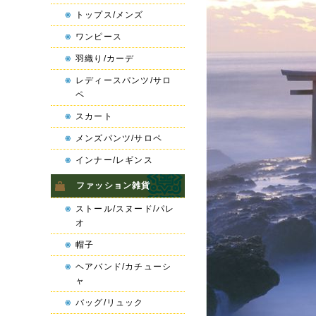
トップス/メンズ
ワンピース
羽織り/カーデ
レディースパンツ/サロ
ペ
スカート
メンズパンツ/サロペ
インナー/レギンス
ファッション雑貨
ストール/スヌード/パレ
オ
帽子
ヘアバンド/カチューシ
ャ
バッグ/リュック