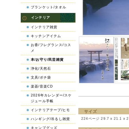
ブランケット/タオル
インテリア
インテリア雑貨
キッチンアイテム
お香/フレグランス/コス
メ
本/お守り/民芸雑貨
浄化/天然石
文具/ポチ袋
楽器/音楽CD
2026年カレンダー/スケ
ジュール手帳
インテリアテープ/ヒモ
サイズ
224ページ 29.7 x 21.1 x 2
ハンギング/吊るし雑貨
キャンプグッズ