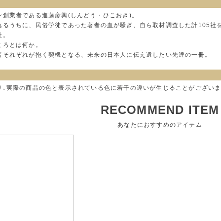
創業者である進藤彦興(しんどう・ひこおき)。
れるうちに、民俗学徒であった著者の血が騒ぎ、自ら取材調査した計105社
社。
ころとは何か。
者それぞれが抱く契機となる、未来の日本人に伝え遺したい先達の一冊。
り､実際の商品の色と表示されている色に若干の違いが生じることがございま
RECOMMEND ITEM
あなたにおすすめのアイテム