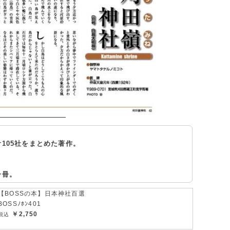
105社をまとめた著作。
一冊。
【BOSSの本】日本神社百選
BOSSﾉﾎﾝ401
￥2,750