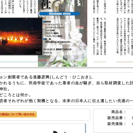
ョン創業者である進藤彦興(しんどう・ひこおき)。
かれるうちに、民俗学徒であった著者の血が騒ぎ、自ら取材調査した計
神社。
どころとは何か。
読者それぞれが抱く契機となる、未来の日本人に伝え遺したい先達の
商品名 :
販売品番 :
販売価格 :