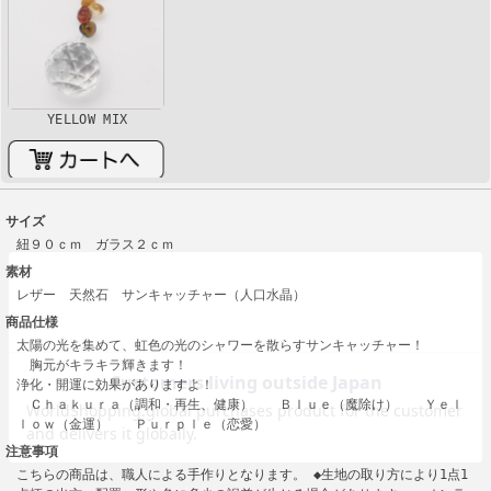
YELLOW MIX
サイズ
紐９０ｃｍ ガラス２ｃｍ
素材
レザー 天然石 サンキャッチャー（人口水晶）
商品仕様
太陽の光を集めて、虹色の光のシャワーを散らすサンキャッチャー！
胸元がキラキラ輝きます！
浄化・開運に効果がありますよ！
Ｃｈａｋｕｒａ（調和・再生、健康） Ｂｌｕｅ（魔除け） Ｙｅｌ
ｌｏｗ（金運） Ｐｕｒｐｌｅ（恋愛）
注意事項
こちらの商品は、職人による手作りとなります。 ◆生地の取り方により1点1