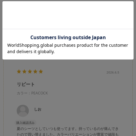
★
5
(35)
★
4
(8)
★
3
(2)
★
2
(1)
★
1
(1)
絞り込み
表示：新しい順
2026.6.5
リピート
カラー：PEACOCK
しお
購入確認済み
夏のシーツとしていつも使ってます。持っているのが痛んでき
たので買い替えました。カラーバリエーションが豊富で値段も