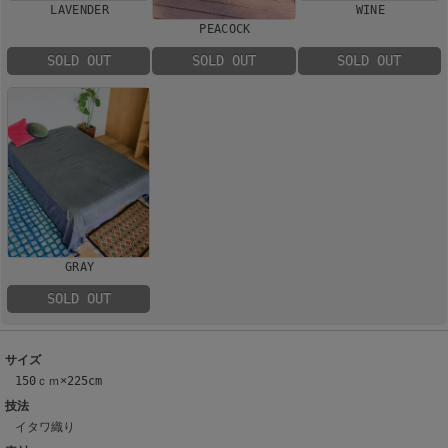
LAVENDER
WINE
PEACOCK
SOLD OUT
SOLD OUT
SOLD OUT
GRAY
SOLD OUT
サイズ
150ｃｍ×225cm
技法
イタワ織り