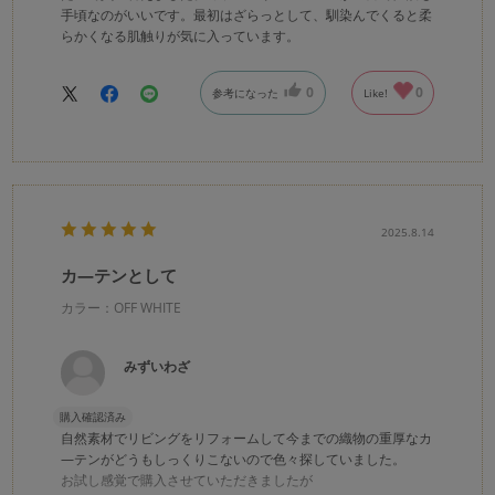
手頃なのがいいです。最初はざらっとして、馴染んでくると柔
らかくなる肌触りが気に入っています。
0
0
参考になった
Like!
2025.8.14
カ―テンとして
カラー：OFF WHITE
みずいわざ
購入確認済み
自然素材でリビングをリフォームして今までの織物の重厚なカ
―テンがどうもしっくりこないので色々探していました。
お試し感覚で購入させていただきましたが