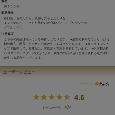
素材
綿１００％
商品仕様
毎日使うものだから、肌触りにもこだわりを。
インド綿のさらっとした風合いが心地いいシンプルなシーツ。
ダブルサイズ。
注意事項
こちらの商品は職人による手作りとなります。 ◆生地の取り方により1点1点
柄の出方・配置、形や色に誤差が生じる場合があります。 ◆オンラインショ
ップで販売している商品は、実店舗と在庫を共有しています。 ◆お客様のP
C/スマホのモニターの設定により、実際の商品の色味と表示される色に違い
が生じる場合がございます。
ユーザーレビュー
4.6
47
レビュー件数：
件