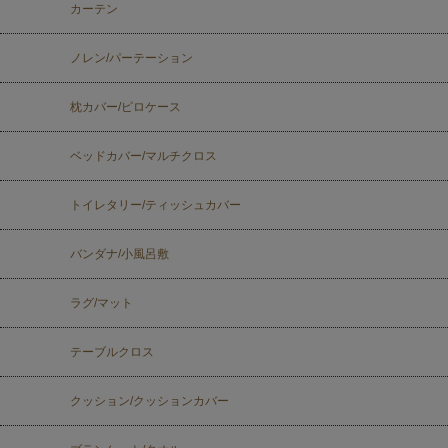
カーテン
ノレン/パーテーション
枕カバー/ピロケース
ベッドカバー/マルチクロス
トイレタリー/ティッシュカバー
バンダナ/小風呂敷
ラグ/マット
テーブルクロス
クッション/クッションカバー