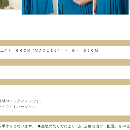
ウエスト ６６ＣＭ（ＭＡＸ１１０） × 股下 ６５ＣＭ
素材のロングパンツです。
ツのワイドバージョン。
る手作りとなります。 ◆生地の取り方により1点1点柄の出方・配置、形や