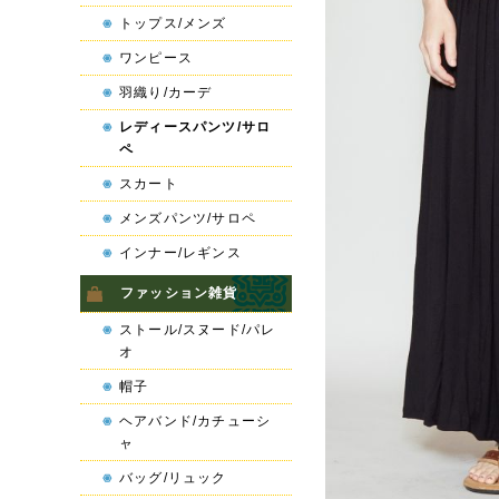
トップス/メンズ
ワンピース
羽織り/カーデ
レディースパンツ/サロ
ペ
スカート
メンズパンツ/サロペ
インナー/レギンス
ファッション雑貨
ストール/スヌード/パレ
オ
帽子
ヘアバンド/カチューシ
ャ
バッグ/リュック