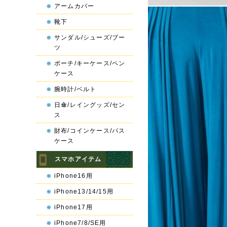
アームカバー
靴下
サンダル/シューズ/ブー
ツ
ポーチ/キーケース/ペン
ケース
腕時計/ベルト
日傘/レイングッズ/セン
ス
財布/コインケース/パス
ケース
スマホアイテム
iPhone16用
iPhone13/14/15用
iPhone17用
iPhone7/8/SE用