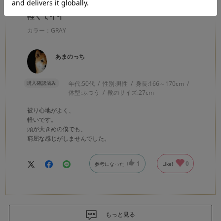
軽くてイイ
カラー：GRAY
あまのっち
購入確認済み
年代:
50代
性別:
男性
身長:
166～170cm
体型:
ふつう
靴のサイズ:
27cm
被り心地がよく、
軽いです。
頭が大きめの僕でも、
窮屈な感じがしませんでした。
1
0
参考になった
Like!
もっと見る