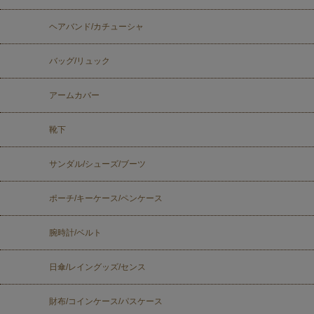
ヘアバンド/カチューシャ
バッグ/リュック
アームカバー
靴下
サンダル/シューズ/ブーツ
ポーチ/キーケース/ペンケース
腕時計/ベルト
日傘/レイングッズ/センス
財布/コインケース/パスケース