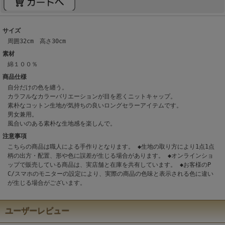
サイズ
周囲32cm 高さ30cm
素材
綿１００％
商品仕様
自分だけの色を纏う。
カラフルなカラーバリエーションが目を惹くニットキャップ。
素朴なコットン生地が気持ちの良いロングセラーアイテムです。
男女兼用。
風合いのある素朴な生地感を楽しんで。
注意事項
こちらの商品は職人による手作りとなります。 ◆生地の取り方により1点1点
柄の出方・配置、形や色に誤差が生じる場合があります。 ◆オンラインショ
ップで販売している商品は、実店舗と在庫を共有しています。 ◆お客様のP
C/スマホのモニターの設定により、実際の商品の色味と表示される色に違い
が生じる場合がございます。
ユーザーレビュー