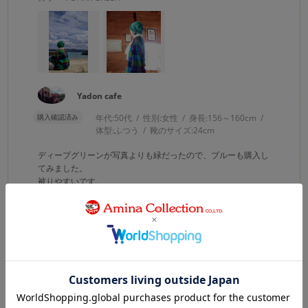
Yadon cafe
購入確認済み
年代:
50代
性別:
女性
身長:
156～160cm
体型:
ふつう
靴のサイズ:
24cm
ディープグリーンが写真よりも緑だったので、ブルーも購入し
てみました。
被りやすいです。
0
0
参考になった
Like!
2025.8.15