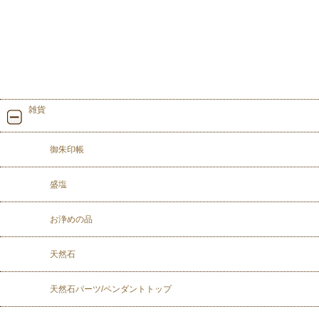
雑貨
御朱印帳
盛塩
お浄めの品
天然石
天然石パーツ/ペンダントトップ