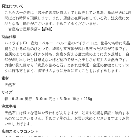
発送について
こちらの一点物は「岩座名古屋駅前店」でも販売している為、商品発送に1週
間ほどお時間を頂戴します。また、店舗と在庫共有している為、注文後に欠
品となる可能性がございます。予めご了承くださいませ。
・岩座名古屋駅前店⇒
【詳細】
商品仕様
パイライトEX 産地：ペルー ペルー産のパイライトは、世界でも特に高品
質とされる産地のひとつで、綺麗な立方体が現れる整った結晶が特徴です。
金属のような強い輝きを持ち、角度を変える度に鏡のように光を反射し、自
然が創り出したとは思えないほど精巧で整った美しさが魅力の天然石です。
力強い見た目から「意思を強める石」とされ仕事運・金運の象徴としてデス
クに飾る方も多く、御守りのように身近に置くことをおすすめします。
素材
天然石
サイズ
幅：6.5cm 奥行：5.0cm 高さ：3.5cm 重さ：218g
注意事項
天然石には様々な意味や云われがありますが、効果や効能を保証・確約する
ものではございません。予めご了承の上、お買い求めくださいますようお願
い申し上げます。
店舗スタッフコメント