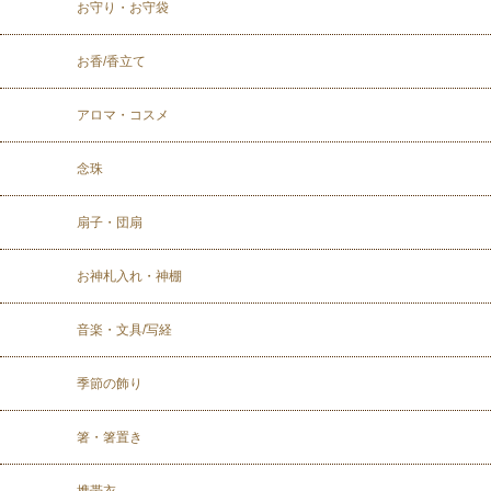
お守り・お守袋
お香/香立て
アロマ・コスメ
念珠
扇子・団扇
お神札入れ・神棚
音楽・文具/写経
季節の飾り
箸・箸置き