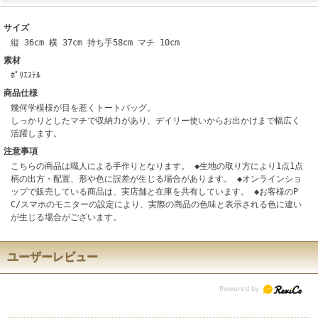
サイズ
縦 36cm 横 37cm 持ち手58cm マチ 10cm
素材
ﾎﾟﾘｴｽﾃﾙ
商品仕様
幾何学模様が目を惹くトートバッグ。
しっかりとしたマチで収納力があり、デイリー使いからお出かけまで幅広く
活躍します。
注意事項
こちらの商品は職人による手作りとなります。 ◆生地の取り方により1点1点
柄の出方・配置、形や色に誤差が生じる場合があります。 ◆オンラインショ
ップで販売している商品は、実店舗と在庫を共有しています。 ◆お客様のP
C/スマホのモニターの設定により、実際の商品の色味と表示される色に違い
が生じる場合がございます。
ユーザーレビュー