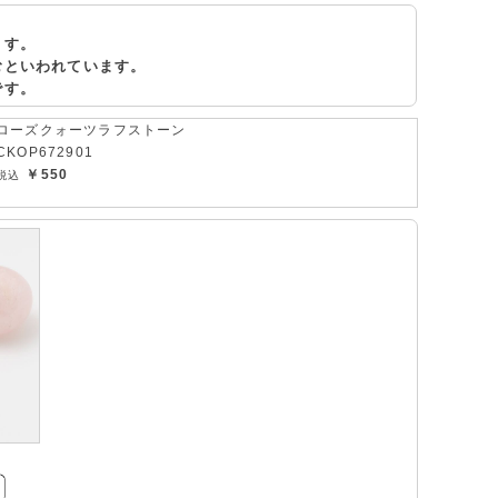
ます。
むといわれています。
です。
ローズクォーツラフストーン
CKOP672901
￥550
Z