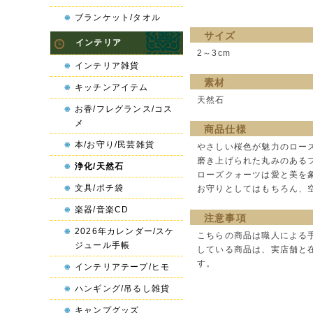
ブランケット/タオル
サイズ
インテリア
2～3cm
インテリア雑貨
素材
キッチンアイテム
天然石
お香/フレグランス/コス
メ
商品仕様
本/お守り/民芸雑貨
やさしい桜色が魅力のロー
磨き上げられた丸みのある
浄化/天然石
ローズクォーツは愛と美を
文具/ポチ袋
お守りとしてはもちろん、
楽器/音楽CD
注意事項
2026年カレンダー/スケ
こちらの商品は職人による
ジュール手帳
している商品は、実店舗と
す。
インテリアテープ/ヒモ
ハンギング/吊るし雑貨
キャンプグッズ