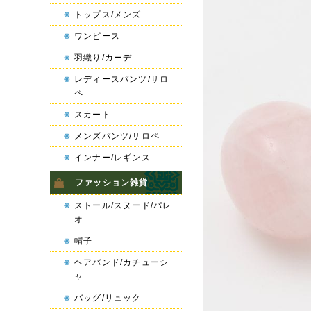
トップス/メンズ
ワンピース
羽織り/カーデ
レディースパンツ/サロ
ペ
スカート
メンズパンツ/サロペ
インナー/レギンス
ファッション雑貨
ストール/スヌード/パレ
オ
帽子
ヘアバンド/カチューシ
ャ
バッグ/リュック