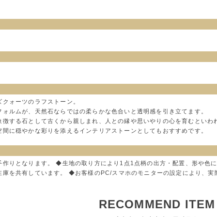
ズクォーツのラフストーン。
フォルムが、天然石ならではの柔らかな色合いと透明感を引き立てます。
象徴する石として古くから親しまれ、人との縁や思いやりの心を育むといわ
空間に穏やかな彩りを添えるインテリアストーンとしてもおすすめです。
手作りとなります。 ◆生地の取り方により1点1点柄の出方・配置、形や色
在庫を共有しています。 ◆お客様のPC/スマホのモニターの設定により、
RECOMMEND ITEM