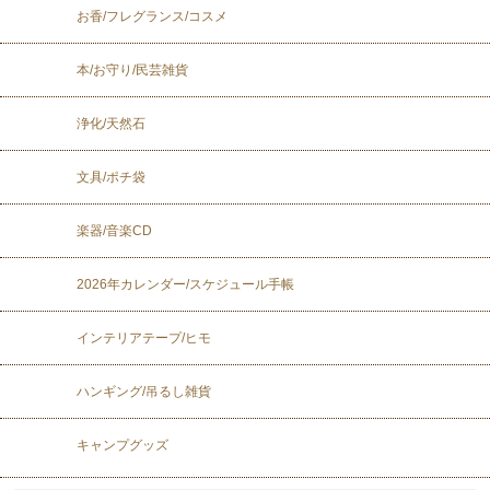
お香/フレグランス/コスメ
本/お守り/民芸雑貨
浄化/天然石
文具/ポチ袋
楽器/音楽CD
2026年カレンダー/スケジュール手帳
インテリアテープ/ヒモ
ハンギング/吊るし雑貨
キャンプグッズ