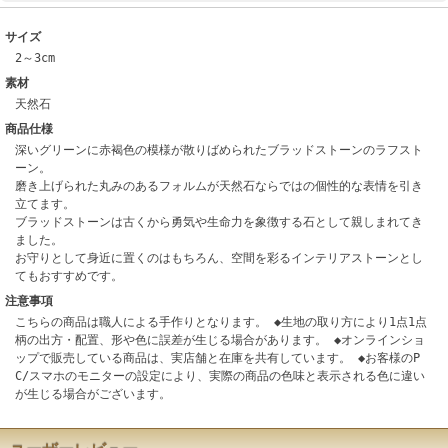
サイズ
2～3cm
素材
天然石
商品仕様
深いグリーンに赤褐色の模様が散りばめられたブラッドストーンのラフスト
ーン。
磨き上げられた丸みのあるフォルムが天然石ならではの個性的な表情を引き
立てます。
ブラッドストーンは古くから勇気や生命力を象徴する石として親しまれてき
ました。
お守りとして身近に置くのはもちろん、空間を彩るインテリアストーンとし
てもおすすめです。
注意事項
こちらの商品は職人による手作りとなります。 ◆生地の取り方により1点1点
柄の出方・配置、形や色に誤差が生じる場合があります。 ◆オンラインショ
ップで販売している商品は、実店舗と在庫を共有しています。 ◆お客様のP
C/スマホのモニターの設定により、実際の商品の色味と表示される色に違い
が生じる場合がございます。