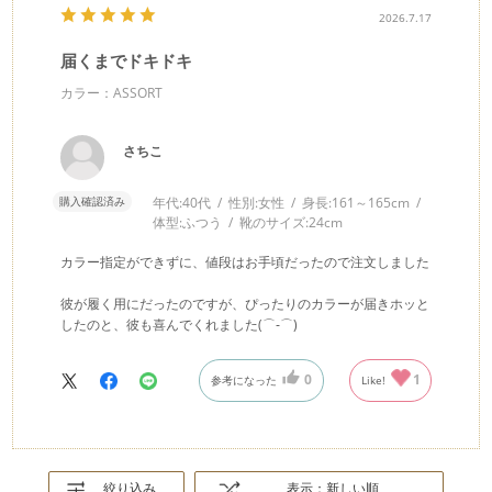
2026.7.17
届くまでドキドキ
カラー：ASSORT
さちこ
購入確認済み
年代:
40代
性別:
女性
身長:
161～165cm
体型:
ふつう
靴のサイズ:
24cm
カラー指定ができずに、値段はお手頃だったので注文しました
彼が履く用にだったのですが、ぴったりのカラーが届きホッと
したのと、彼も喜んでくれました(⌒‐⌒)
0
1
参考になった
Like!
絞り込み
表示：新しい順