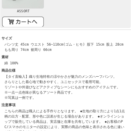
ASSORT
サイズ
パンツ丈 45cm ウエスト 56~110cm(ゴム・ヒモ) 股下 15cm 股上 28cm
もも周り 74cm 裾周り 66cm
素材
綿 100%
商品仕様
【タイ直輸入】織り生地特有の涼やかさが魅力のメンズハーフパンツ。
さらりとした着心地で動きやすく、ユニセックスで着用可能。
リゾートや外遊びなどアクティブなシーンにもおすすめのアイテムです。
※一点一点色味が異なるアソート商品です。
※写真は一例です。
注意事項
こちらの商品は職人による手作りとなります。 ◆生地の取り方により1点1点
柄の出方・配置、形や色に誤差が生じる場合があります。 ◆オンラインショ
ップで販売している商品は、実店舗と在庫を共有しています。 ◆お客様のP
C/スマホのモニターの設定により、実際の商品の色味と表示される色に違い