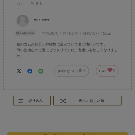
カラー：WHITE
no name
購入確認済み
年代:
40代
性別:
女性
身長:
151～155cm
腰のゴムの部分が伸縮性に富んでいて着心地いいです。
薄い生地なので夏にピッタリですね。色違いも欲しくなりまし
た。
0
0
参考になった
Like!
絞り込み
表示：新しい順