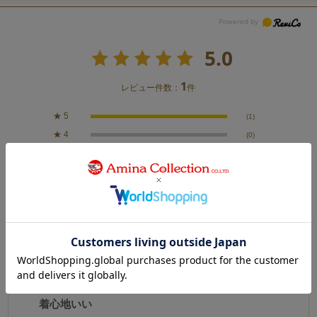
5.0
1
レビュー件数：
件
★
5
(1)
★
4
(0)
★
3
(0)
★
2
(0)
★
1
(0)
絞り込み
表示：新しい順
2026.7.27
着心地いい