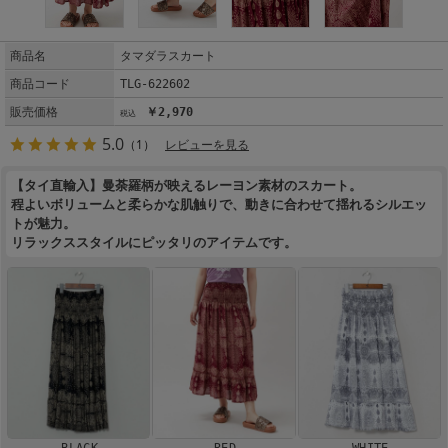
商品名
タマダラスカート
商品コード
TLG-622602
販売価格
￥2,970
5.0
（1）
レビューを見る
【タイ直輸入】曼荼羅柄が映えるレーヨン素材のスカート。
程よいボリュームと柔らかな肌触りで、動きに合わせて揺れるシルエッ
トが魅力。
リラックススタイルにピッタリのアイテムです。
BLACK
RED
WHITE