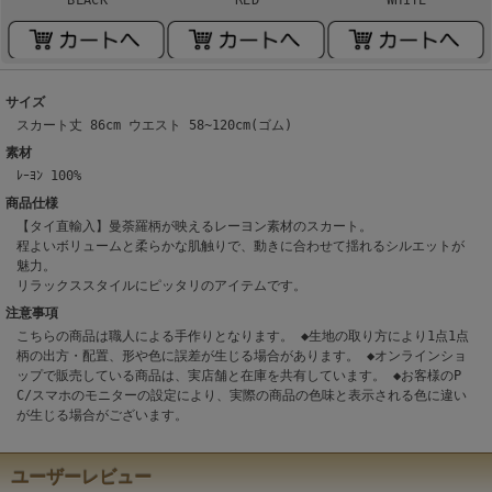
サイズ
スカート丈 86cm ウエスト 58~120cm(ゴム)
素材
ﾚｰﾖﾝ 100%
商品仕様
【タイ直輸入】曼荼羅柄が映えるレーヨン素材のスカート。
程よいボリュームと柔らかな肌触りで、動きに合わせて揺れるシルエットが
魅力。
リラックススタイルにピッタリのアイテムです。
注意事項
こちらの商品は職人による手作りとなります。 ◆生地の取り方により1点1点
柄の出方・配置、形や色に誤差が生じる場合があります。 ◆オンラインショ
ップで販売している商品は、実店舗と在庫を共有しています。 ◆お客様のP
C/スマホのモニターの設定により、実際の商品の色味と表示される色に違い
が生じる場合がございます。
ユーザーレビュー