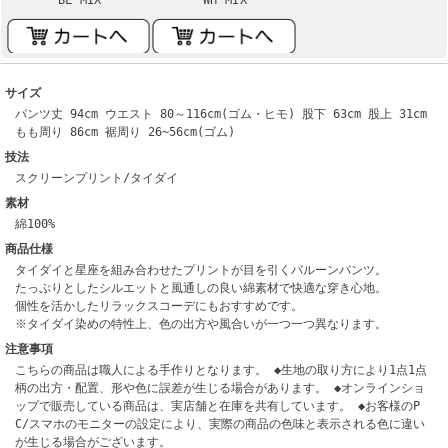
サイズ
パンツ丈 94cm ウエスト 80～116cm(ゴム・ヒモ) 股下 63cm 股上 31cm
もも周り 86cm 裾周り 26~56cm(ゴム)
技法
スクリーンプリント/タイダイ
素材
綿100%
商品仕様
タイダイと星座を組み合わせたプリントが目を引くバルーンパンツ。
たっぷりとしたシルエットと風通しの良い綿素材で快適な穿き心地。
個性を活かしたリラックスコーデにもおすすめです。
※タイダイ染めの特性上、色の出方や風合いが一つ一つ異なります。
注意事項
こちらの商品は職人による手作りとなります。 ◆生地の取り方により1点1点
柄の出方・配置、形や色に誤差が生じる場合があります。 ◆オンラインショ
ップで販売している商品は、実店舗と在庫を共有しています。 ◆お客様のP
C/スマホのモニターの設定により、実際の商品の色味と表示される色に違い
が生じる場合がございます。