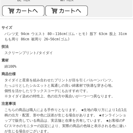
サイズ
パンツ丈 94cm ウエスト 80～116cm(ゴム・ヒモ) 股下 63cm 股上 31cm
もも周り 86cm 裾周り 26~56cm(ゴム)
技法
スクリーンプリント/タイダイ
素材
綿100%
商品仕様
タイダイと星座を組み合わせたプリントが目を引くバルーンパンツ。
たっぷりとしたシルエットと風通しの良い綿素材で快適な穿き心地。
個性を活かしたリラックスコーデにもおすすめです。
※タイダイ染めの特性上、色の出方や風合いが一つ一つ異なります。
注意事項
こちらの商品は職人による手作りとなります。 ◆生地の取り方により1点1点
柄の出方・配置、形や色に誤差が生じる場合があります。 ◆オンラインショ
ップで販売している商品は、実店舗と在庫を共有しています。 ◆お客様のP
C/スマホのモニターの設定により、実際の商品の色味と表示される色に違い
が生じる場合がございます。