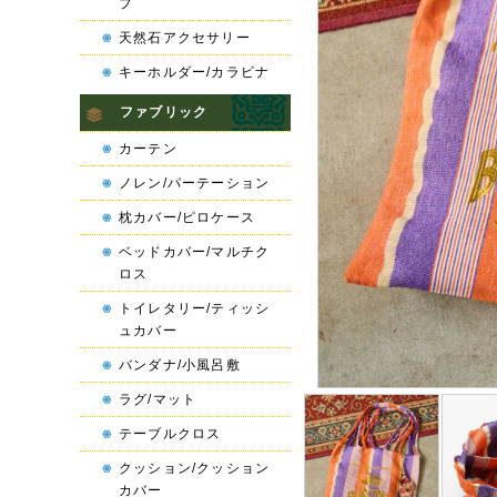
プ
天然石アクセサリー
キーホルダー/カラビナ
ファブリック
カーテン
ノレン/パーテーション
枕カバー/ピロケース
ベッドカバー/マルチク
ロス
トイレタリー/ティッシ
ュカバー
バンダナ/小風呂敷
ラグ/マット
テーブルクロス
クッション/クッション
カバー