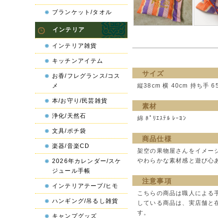
ブランケット/タオル
インテリア
インテリア雑貨
キッチンアイテム
サイズ
お香/フレグランス/コス
メ
縦38cm 横 40cm 持ち手 6
本/お守り/民芸雑貨
素材
浄化/天然石
綿 ﾎﾟﾘｴｽﾃﾙ ﾚｰﾖﾝ
文具/ポチ袋
商品仕様
楽器/音楽CD
架空の果物屋さんをイメー
やわらかな素材感と遊び心
2026年カレンダー/スケ
ジュール手帳
注意事項
インテリアテープ/ヒモ
こちらの商品は職人による
ハンギング/吊るし雑貨
している商品は、実店舗と
す。
キャンプグッズ