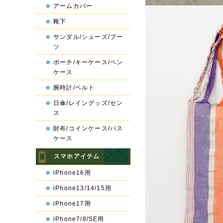
アームカバー
靴下
サンダル/シューズ/ブー
ツ
ポーチ/キーケース/ペン
ケース
腕時計/ベルト
日傘/レイングッズ/セン
ス
財布/コインケース/パス
ケース
スマホアイテム
iPhone16用
iPhone13/14/15用
iPhone17用
iPhone7/8/SE用