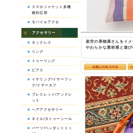
スマホジャケット多機
種対応用
モバイルアクセ
アクセサリー
架空の果物屋さんをイメ
ネックレス
やわらかな素材感と遊び
リング
トゥーリング
ピアス
イヤリング/イヤーフッ
ク/イヤーカフ
ブレスレット/アンクレ
ット
ヘアアクセサリー
ネイル/タトゥーシール
パーツ/ペンダントトッ