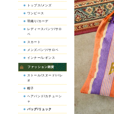
トップス/メンズ
ワンピース
羽織り/カーデ
レディースパンツ/サロ
ペ
スカート
メンズパンツ/サロペ
インナー/レギンス
ファッション雑貨
ストール/スヌード/パレ
オ
帽子
ヘアバンド/カチューシ
ャ
バッグ/リュック