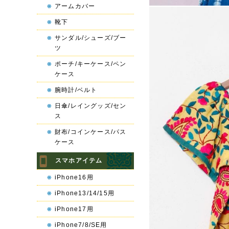
アームカバー
靴下
サンダル/シューズ/ブー
ツ
ポーチ/キーケース/ペン
ケース
腕時計/ベルト
日傘/レイングッズ/セン
ス
財布/コインケース/パス
ケース
スマホアイテム
iPhone16用
iPhone13/14/15用
iPhone17用
iPhone7/8/SE用