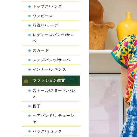
トップス/メンズ
ワンピース
羽織り/カーデ
レディースパンツ/サロ
ペ
スカート
メンズパンツ/サロペ
インナー/レギンス
ファッション雑貨
ストール/スヌード/パレ
オ
帽子
ヘアバンド/カチューシ
ャ
バッグ/リュック