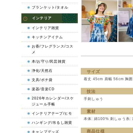
ブランケット/タオル
インテリア
インテリア雑貨
キッチンアイテム
お香/フレグランス/コス
メ
本/お守り/民芸雑貨
浄化/天然石
サイズ
着丈 45cm 肩幅 56cm 胸囲
文具/ポチ袋
楽器/音楽CD
技法
2026年カレンダー/スケ
手刺しゅう
ジュール手帳
素材
インテリアテープ/ヒモ
本体: 綿100% 刺しゅう糸: ｱ
ハンギング/吊るし雑貨
商品仕様
キャンプグッズ