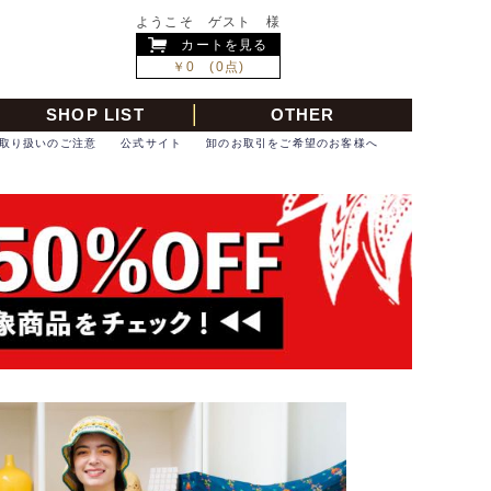
ようこそ ゲスト 様
カートを見る
￥0 (0点)
SHOP LIST
OTHER
取り扱いのご注意
公式サイト
卸のお取引をご希望のお客様へ