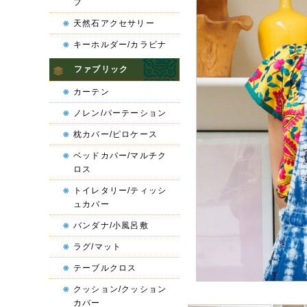
プ
天然石アクセサリー
キーホルダー/カラビナ
ファブリック
カーテン
ノレン/パーテーション
枕カバー/ピロケース
ベッドカバー/マルチク
ロス
トイレタリー/ティッシ
ュカバー
バンダナ/小風呂敷
ラグ/マット
テーブルクロス
クッション/クッション
カバー