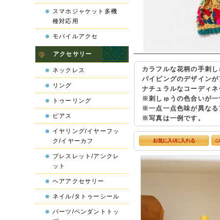
スマホジャケット多機
種対応用
モバイルアクセ
アクセサリー
カラフルな花柄の手刺し
ネックレス
パイピングのデザインが
リング
ナチュラルなコーディネ
※刺しゅうの色合いが一
トゥーリング
※一点一点色味が異なる
ピアス
※写真は一例です。
イヤリング/イヤーフッ
ク/イヤーカフ
ブレスレット/アンクレ
ット
ヘアアクセサリー
ネイル/タトゥーシール
パーツ/ペンダントトッ