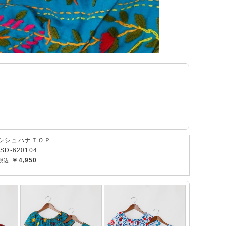
シシュハナＴＯＰ
ISD-620104
￥4,950