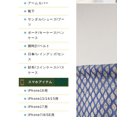
アームカバー
靴下
サンダル/シューズ/ブー
ツ
ポーチ/キーケース/ペン
ケース
腕時計/ベルト
日傘/レイングッズ/セン
ス
財布/コインケース/パス
ケース
スマホアイテム
iPhone16用
iPhone13/14/15用
iPhone17用
iPhone7/8/SE用