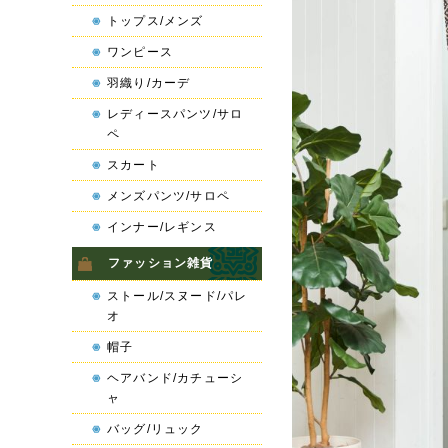
トップス/メンズ
ワンピース
羽織り/カーデ
レディースパンツ/サロ
ペ
スカート
メンズパンツ/サロペ
インナー/レギンス
ファッション雑貨
ストール/スヌード/パレ
オ
帽子
ヘアバンド/カチューシ
ャ
バッグ/リュック