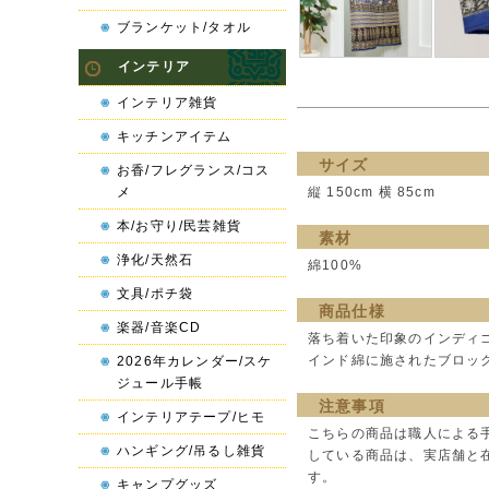
ブランケット/タオル
インテリア
インテリア雑貨
キッチンアイテム
サイズ
お香/フレグランス/コス
メ
縦 150cm 横 85cm
本/お守り/民芸雑貨
素材
浄化/天然石
綿100%
文具/ポチ袋
商品仕様
楽器/音楽CD
落ち着いた印象のインディ
インド綿に施されたブロッ
2026年カレンダー/スケ
ジュール手帳
注意事項
インテリアテープ/ヒモ
こちらの商品は職人による
ハンギング/吊るし雑貨
している商品は、実店舗と
す。
キャンプグッズ