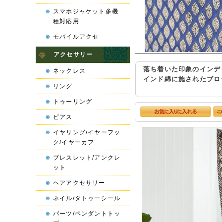
スマホジャケット多機
種対応用
モバイルアクセ
アクセサリー
落ち着いた印象のインデ
ネックレス
インド綿に施されたブロ
リング
トゥーリング
ピアス
イヤリング/イヤーフッ
ク/イヤーカフ
ブレスレット/アンクレ
ット
ヘアアクセサリー
ネイル/タトゥーシール
パーツ/ペンダントトッ