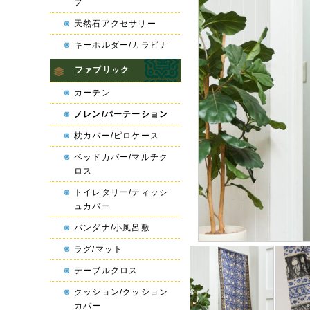
プ
天然石アクセサリー
キーホルダー/カラビナ
ファブリック
カーテン
ノレン/パーテーション
枕カバー/ピロケース
ベッドカバー/マルチク
ロス
トイレタリー/ティッシ
ュカバー
バンダナ/小風呂敷
ラグ/マット
テーブルクロス
クッション/クッション
カバー