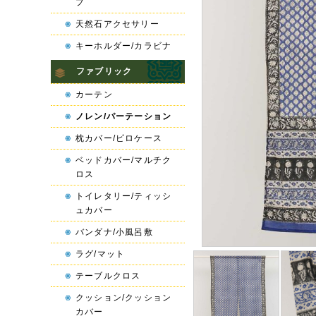
プ
天然石アクセサリー
キーホルダー/カラビナ
ファブリック
カーテン
ノレン/パーテーション
枕カバー/ピロケース
ベッドカバー/マルチク
ロス
トイレタリー/ティッシ
ュカバー
バンダナ/小風呂敷
ラグ/マット
テーブルクロス
クッション/クッション
カバー