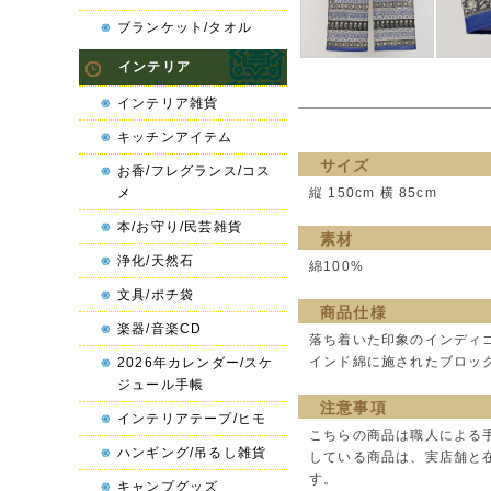
ブランケット/タオル
インテリア
インテリア雑貨
キッチンアイテム
サイズ
お香/フレグランス/コス
メ
縦 150cm 横 85cm
本/お守り/民芸雑貨
素材
浄化/天然石
綿100%
文具/ポチ袋
商品仕様
楽器/音楽CD
落ち着いた印象のインディ
インド綿に施されたブロッ
2026年カレンダー/スケ
ジュール手帳
注意事項
インテリアテープ/ヒモ
こちらの商品は職人による
ハンギング/吊るし雑貨
している商品は、実店舗と
す。
キャンプグッズ