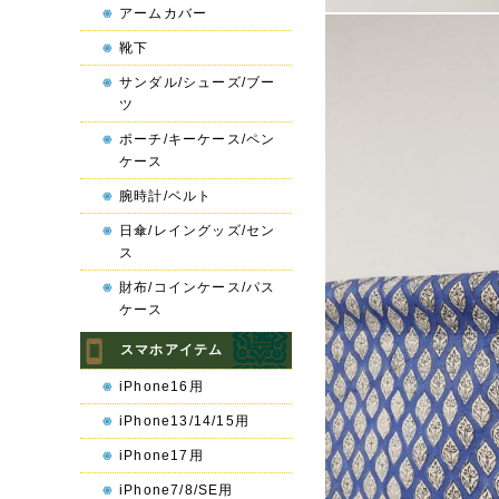
アームカバー
靴下
サンダル/シューズ/ブー
ツ
ポーチ/キーケース/ペン
ケース
腕時計/ベルト
日傘/レイングッズ/セン
ス
財布/コインケース/パス
ケース
スマホアイテム
iPhone16用
iPhone13/14/15用
iPhone17用
iPhone7/8/SE用