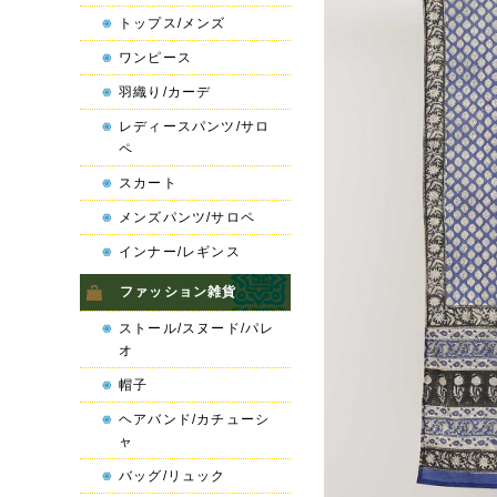
トップス/メンズ
ワンピース
羽織り/カーデ
レディースパンツ/サロ
ペ
スカート
メンズパンツ/サロペ
インナー/レギンス
ファッション雑貨
ストール/スヌード/パレ
オ
帽子
ヘアバンド/カチューシ
ャ
バッグ/リュック