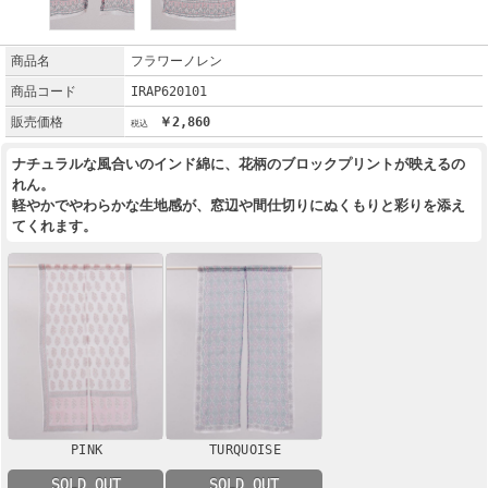
商品名
フラワーノレン
商品コード
IRAP620101
販売価格
￥2,860
ナチュラルな風合いのインド綿に、花柄のブロックプリントが映えるの
れん。
軽やかでやわらかな生地感が、窓辺や間仕切りにぬくもりと彩りを添え
てくれます。
PINK
TURQUOISE
SOLD OUT
SOLD OUT