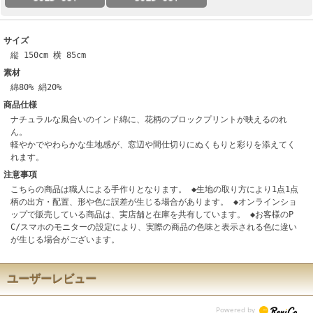
サイズ
縦 150cm 横 85cm
素材
綿80% 絹20%
商品仕様
ナチュラルな風合いのインド綿に、花柄のブロックプリントが映えるのれ
ん。
軽やかでやわらかな生地感が、窓辺や間仕切りにぬくもりと彩りを添えてく
れます。
注意事項
こちらの商品は職人による手作りとなります。 ◆生地の取り方により1点1点
柄の出方・配置、形や色に誤差が生じる場合があります。 ◆オンラインショ
ップで販売している商品は、実店舗と在庫を共有しています。 ◆お客様のP
C/スマホのモニターの設定により、実際の商品の色味と表示される色に違い
が生じる場合がございます。
ユーザーレビュー