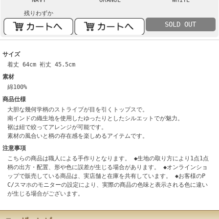
残りわずか
SOLD OUT
サイズ
着丈 64cm 裄丈 45.5cm
素材
綿100%
商品仕様
大胆な幾何学柄のストライプが目を引くトップスで。
南インドの織生地を使用したゆったりとしたシルエットでが魅力。
裾は紐で絞ってアレンジが可能です。
素材の風合いと柄の存在感を楽しめるアイテムです。
注意事項
こちらの商品は職人による手作りとなります。 ◆生地の取り方により1点1点
柄の出方・配置、形や色に誤差が生じる場合があります。 ◆オンラインショ
ップで販売している商品は、実店舗と在庫を共有しています。 ◆お客様のP
C/スマホのモニターの設定により、実際の商品の色味と表示される色に違い
が生じる場合がございます。