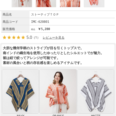
商品名
ストーティブＴＯＰ
商品コード
IMC-620801
販売価格
￥5,280
5.0
（1）
レビューを見る
大胆な幾何学柄のストライプが目を引くトップスで。
南インドの織生地を使用したゆったりとしたシルエットでが魅力。
裾は紐で絞ってアレンジが可能です。
素材の風合いと柄の存在感を楽しめるアイテムです。
NAVY
ORANGE
WHITE